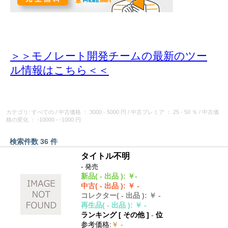
＞＞モノレート開発チームの最新のツー
ル情報
はこちら＜＜
カテゴリ: すべての
/
中古価格
： 3000 - 5000 円
/
中古プレミア
： 25 - 50 ％
/
中古価
格の変化
： -10000 - -1000 円
検索件数 36 件
タイトル不明
- 発売
新品
( - 出品 )
:
￥-
中古
( - 出品 )
:
￥ -
コレクター
( - 出品 )
:
￥ -
再生品
( - 出品 )
:
￥ -
ランキング [
その他
]
-
位
参考価格
:
￥ -