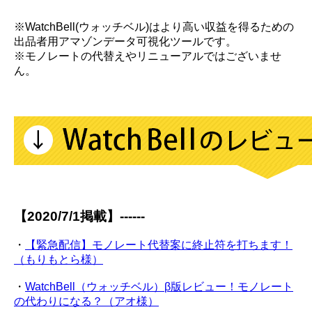
※WatchBell(ウォッチベル)はより高い収益を得るための
出品者用アマゾンデータ可視化ツールです。
※モノレートの代替えやリニューアルではございませ
ん。
【2020/7/1掲載】------
・
【緊急配信】モノレート代替案に終止符を打ちます！
（もりもとら様）
・
WatchBell（ウォッチベル）β版レビュー！モノレート
の代わりになる？（アオ様）