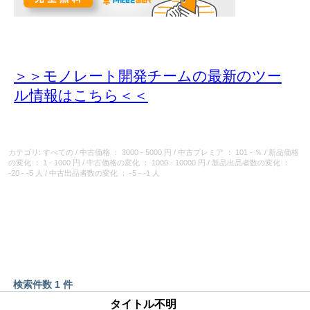
＞＞モノレート開発チームの最新のツー
ル情報
はこちら＜＜
カテゴリ: すべての
/
中古価格
： 3000 - 5000 円
/
中古プレミア
： 101 - ％
/
新品価格
の変化
： 1 - 1000 円
/
中古価格の変化
： 1000 - 10000 円
/
新品出品者数の変化
：
-20 - -5 人
/
中古出品者数の変化
： -5 - -1 人
検索件数 1 件
タイトル不明