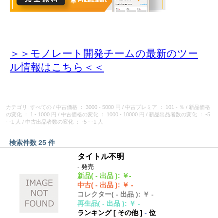
＞＞モノレート開発チームの最新のツー
ル情報
はこちら＜＜
カテゴリ: すべての
/
中古価格
： 3000 - 5000 円
/
中古プレミア
： 101 - ％
/
新品価格
の変化
： 1 - 1000 円
/
中古価格の変化
： 1000 - 10000 円
/
新品出品者数の変化
： -5
- -1 人
/
中古出品者数の変化
： -5 - -1 人
検索件数 25 件
タイトル不明
- 発売
新品
( - 出品 )
:
￥-
中古
( - 出品 )
:
￥ -
コレクター
( - 出品 )
:
￥ -
再生品
( - 出品 )
:
￥ -
ランキング [
その他
]
-
位