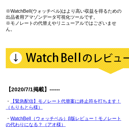
※WatchBell(ウォッチベル)はより高い収益を得るための
出品者用アマゾンデータ可視化ツールです。
※モノレートの代替えやリニューアルではございませ
ん。
【2020/7/1掲載】------
・
【緊急配信】モノレート代替案に終止符を打ちます！
（もりもとら様）
・
WatchBell（ウォッチベル）β版レビュー！モノレート
の代わりになる？（アオ様）