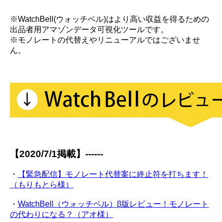
※WatchBell(ウォッチベル)はより高い収益を得るための
出品者用アマゾンデータ可視化ツールです。
※モノレートの代替えやリニューアルではございませ
ん。
【2020/7/1掲載】------
・
【緊急配信】モノレート代替案に終止符を打ちます！
（もりもとら様）
・
WatchBell（ウォッチベル）β版レビュー！モノレート
の代わりになる？（アオ様）