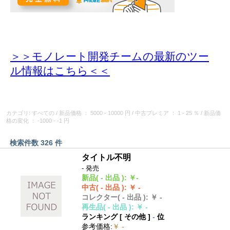
＞＞モノレート開発チームの最新のツー
ル情報
はこちら＜＜
カテゴリ: すべての
/
新品価格
： 5000 - 10000 円
/
中古プレミア
： 1 - 25 ％
/
新品価
格の変化
： -1000 - -1 円
検索件数 326 件
タイトル不明
- 発売
新品
( - 出品 )
:
￥-
中古
( - 出品 )
:
￥ -
コレクター
( - 出品 )
:
￥ -
再生品
( - 出品 )
:
￥ -
ランキング [
その他
]
-
位
参考価格
:
￥ -