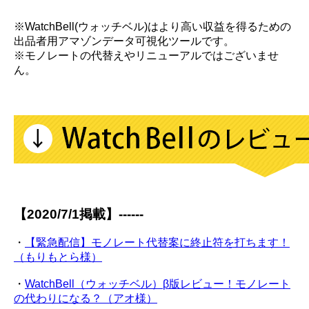
※WatchBell(ウォッチベル)はより高い収益を得るための
出品者用アマゾンデータ可視化ツールです。
※モノレートの代替えやリニューアルではございませ
ん。
【2020/7/1掲載】------
・
【緊急配信】モノレート代替案に終止符を打ちます！
（もりもとら様）
・
WatchBell（ウォッチベル）β版レビュー！モノレート
の代わりになる？（アオ様）