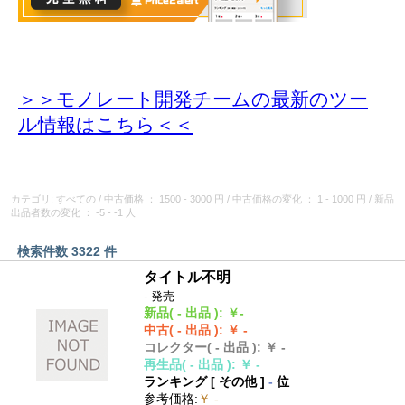
＞＞モノレート開発チームの最新のツー
ル情報
はこちら＜＜
カテゴリ: すべての
/
中古価格
： 1500 - 3000 円
/
中古価格の変化
： 1 - 1000 円
/
新品
出品者数の変化
： -5 - -1 人
検索件数 3322 件
タイトル不明
- 発売
新品
( - 出品 )
:
￥-
中古
( - 出品 )
:
￥ -
コレクター
( - 出品 )
:
￥ -
再生品
( - 出品 )
:
￥ -
ランキング [
その他
]
-
位
参考価格
:
￥ -