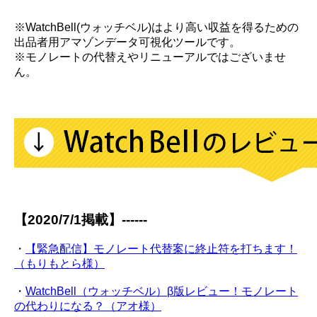
※WatchBell(ウォッチベル)はより高い収益を得るための
出品者用アマゾンデータ可視化ツールです。
※モノレートの代替えやリニューアルではございませ
ん。
【2020/7/1掲載】------
・
【緊急配信】モノレート代替案に終止符を打ちます！
（もりもとら様）
・
WatchBell（ウォッチベル）β版レビュー！モノレート
の代わりになる？（アオ様）