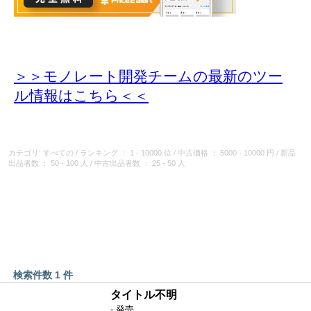
＞＞モノレート開発チームの最新のツー
ル情報
はこちら＜＜
カテゴリ: すべての
/
ランキング
： 1 - 10000 位
/
中古価格
： 5000 - 10000 円
/
新品
出品者数
： 50 - 100 人
/
中古出品者数
： 25 - 50 人
検索件数 1 件
タイトル不明
- 発売