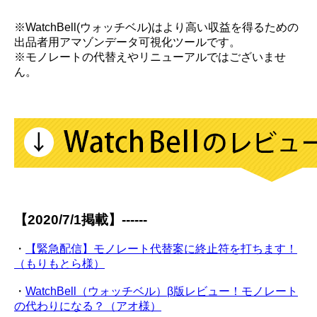
※WatchBell(ウォッチベル)はより高い収益を得るための
出品者用アマゾンデータ可視化ツールです。
※モノレートの代替えやリニューアルではございませ
ん。
【2020/7/1掲載】------
・
【緊急配信】モノレート代替案に終止符を打ちます！
（もりもとら様）
・
WatchBell（ウォッチベル）β版レビュー！モノレート
の代わりになる？（アオ様）