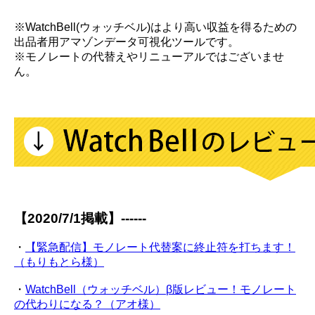
※WatchBell(ウォッチベル)はより高い収益を得るための
出品者用アマゾンデータ可視化ツールです。
※モノレートの代替えやリニューアルではございませ
ん。
【2020/7/1掲載】------
・
【緊急配信】モノレート代替案に終止符を打ちます！
（もりもとら様）
・
WatchBell（ウォッチベル）β版レビュー！モノレート
の代わりになる？（アオ様）