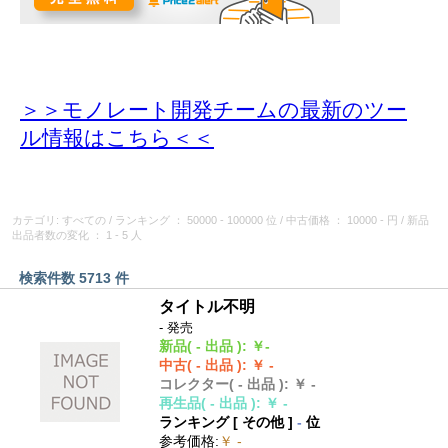
＞＞モノレート開発チームの最新のツー
ル情報
はこちら＜＜
カテゴリ: すべての
/
ランキング
： 50000 - 100000 位
/
中古価格
： 10000 - 円
/
新品
出品者数の変化
： 1 - 5 人
検索件数 5713 件
タイトル不明
- 発売
新品
( - 出品 )
:
￥-
中古
( - 出品 )
:
￥ -
コレクター
( - 出品 )
:
￥ -
再生品
( - 出品 )
:
￥ -
ランキング [
その他
]
-
位
参考価格
:
￥ -