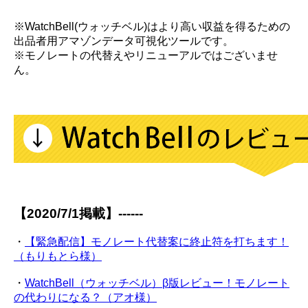
※WatchBell(ウォッチベル)はより高い収益を得るための
出品者用アマゾンデータ可視化ツールです。
※モノレートの代替えやリニューアルではございませ
ん。
【2020/7/1掲載】------
・
【緊急配信】モノレート代替案に終止符を打ちます！
（もりもとら様）
・
WatchBell（ウォッチベル）β版レビュー！モノレート
の代わりになる？（アオ様）