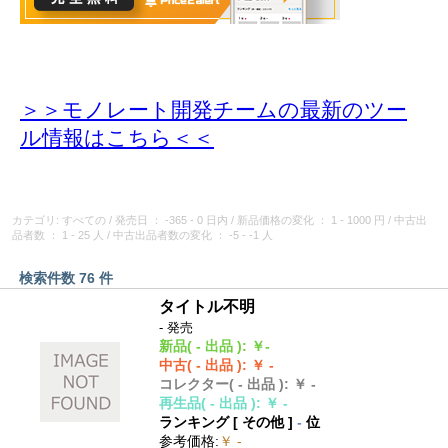
＞＞モノレート開発チームの最新のツー
ル情報
はこちら＜＜
カテゴリ: すべての
/
発売日
： -365 - 0 日内
/
新品価格の変化
： 1 - 1000 円
/
中古出
品者数
： 1 - 25 人
/
中古出品者数の変化
： -5 - -1 人
検索件数 76 件
タイトル不明
- 発売
新品
( - 出品 )
:
￥-
中古
( - 出品 )
:
￥ -
コレクター
( - 出品 )
:
￥ -
再生品
( - 出品 )
:
￥ -
ランキング [
その他
]
-
位
参考価格
:
￥ -