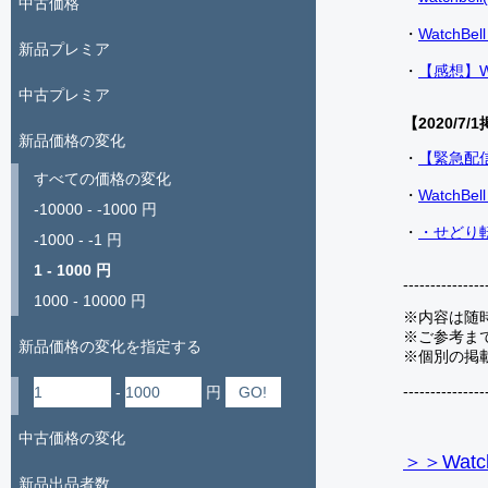
中古価格
・
Watch
新品プレミア
・
【感想】W
中古プレミア
【2020/7/1
新品価格の変化
・
【緊急配
すべての価格の変化
・
Watch
-10000 - -1000 円
・
・せどり転
-1000 - -1 円
1 - 1000 円
---------------
1000 - 10000 円
※内容は随
※ご参考ま
新品価格の変化を指定する
※個別の掲
---------------
-
円
中古価格の変化
＞＞Watc
新品出品者数