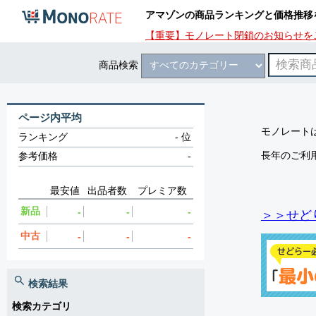
アマゾンの商品ランキングと価格推移
【重要】モノレート閉鎖のお知らせを
商品検索
ページ内平均
モノレートは
ランキング
-
位
長年のご利
参考価格
-
最安値
出品者数
プレミア数
新品
-
-
-
＞＞せど
中古
-
-
-
検索結果
検索カテゴリ