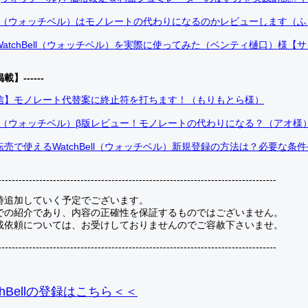
Bell（ウォッチベル）はモノレートの代わりになるのかレビューします（
atchBell（ウォッチベル）を実際に使ってみた（ベンティ樋口）様【
掲載】------
信】モノレート代替案に終止符を打ちます！（もりもとら様）
Bell（ウォッチベル）β版レビュー！モノレートの代わりになる？（アオ様
売で使えるWatchBell（ウォッチベル）新規登録の方法は？必要な条
---------------------------------------------------------------------------------
時追加していく予定でございます。
での紹介であり、内容の正確性を保証するものではございません。
載依頼については、お受けしておりませんのでご容赦下さいませ。
---------------------------------------------------------------------------------
hBellの登録
はこちら＜＜