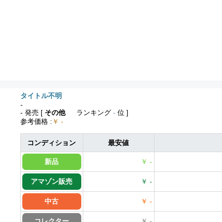
タイトル不明
-
- 発売
[
その他
ランキング
-
位 ]
参考価格
:
￥ -
コンディション
最安値
新品
￥ -
アマゾン販売
￥ -
中古
￥ -
コレクター
￥ -