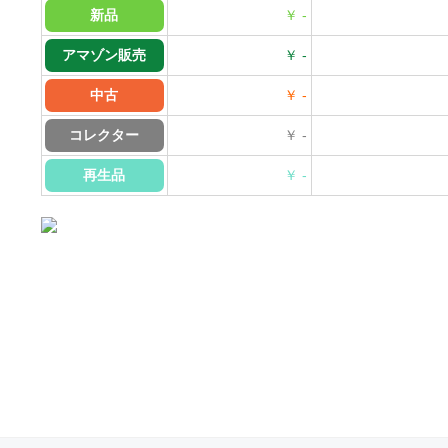
新品
￥ -
アマゾン販売
￥ -
中古
￥ -
コレクター
￥ -
再生品
￥ -