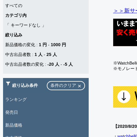
すべての
＞＞新サー
カテゴリ内
「
キーワードなし
」
絞り込み
新品価格の変化
:
1 円
-
1000 円
中古出品者数
:
1 人
-
25 人
※Watch
中古出品者数の変化
:
-20 人
-
-5 人
※モノレー
絞り込み条件
条件のクリア
ランキング
発売日
新品価格
【2020/8/2
・
watch