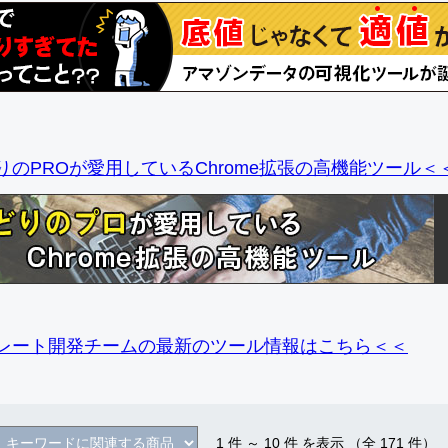
りのPROが愛用しているChrome拡張の高機能ツール＜
レート開発チームの最新のツール情報
はこちら＜＜
1
件 ～
10
件 を表示 （全
171
件）