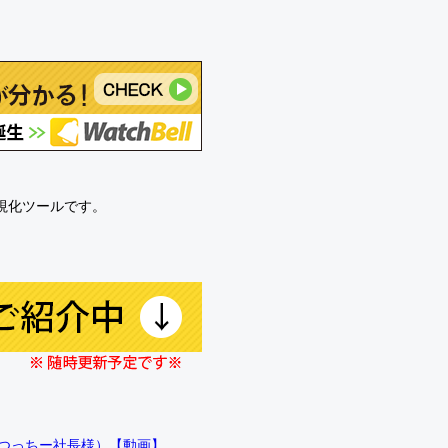
可視化ツールです。
!!（つっちー社長様）【動画】