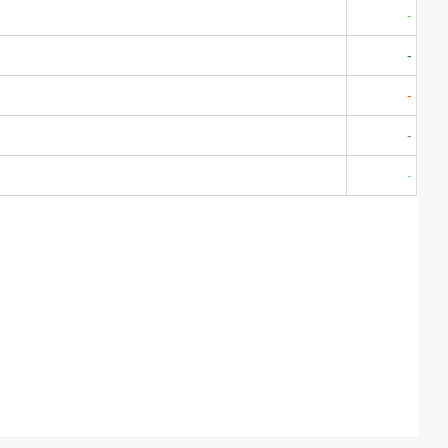
-
-
-
-
-