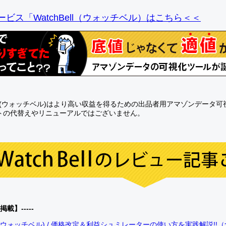
ビス「WatchBell（ウォッチベル）はこちら＜＜
Bell(ウォッチベル)はより高い収益を得るための出品者用アマゾンデータ
トの代替えやリニューアルではございません。
0掲載】-----
bell(ウォッチベル) / 価格改定＆利益シュミレーターの使い方を実践解説