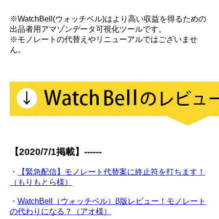
※WatchBell(ウォッチベル)はより高い収益を得るための
出品者用アマゾンデータ可視化ツールです。
※モノレートの代替えやリニューアルではございませ
ん。
【2020/7/1掲載】------
・
【緊急配信】モノレート代替案に終止符を打ちます！
（もりもとら様）
・
WatchBell（ウォッチベル）β版レビュー！モノレート
の代わりになる？（アオ様）