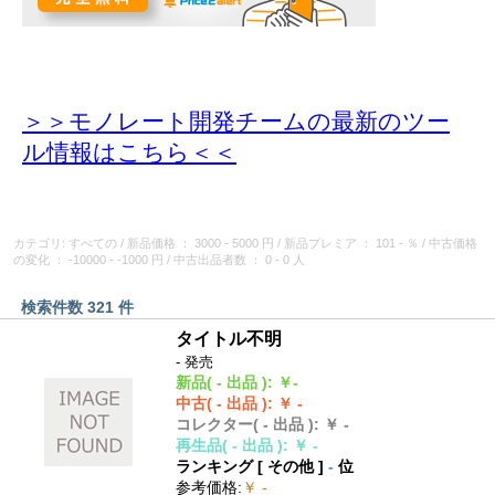
＞＞モノレート開発チームの最新のツー
ル情報
はこちら＜＜
カテゴリ: すべての
/
新品価格
： 3000 - 5000 円
/
新品プレミア
： 101 - ％
/
中古価格
の変化
： -10000 - -1000 円
/
中古出品者数
： 0 - 0 人
検索件数 321 件
タイトル不明
- 発売
新品
( - 出品 )
:
￥-
中古
( - 出品 )
:
￥ -
コレクター
( - 出品 )
:
￥ -
再生品
( - 出品 )
:
￥ -
ランキング [
その他
]
-
位
参考価格
:
￥ -