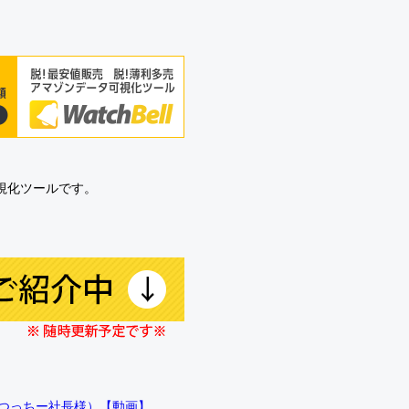
可視化ツールです。
!!（つっちー社長様）【動画】