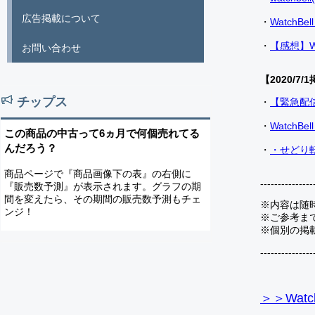
広告掲載について
・
Watch
・
【感想】W
お問い合わせ
【2020/7/1
チップス
・
【緊急配
・
Watch
この商品の中古って6ヵ月で何個売れてる
んだろう？
・
・せどり転
商品ページで『商品画像下の表』の右側に
---------------
『販売数予測』が表示されます。グラフの期
間を変えたら、その期間の販売数予測もチェ
※内容は随
ンジ！
※ご参考ま
※個別の掲
---------------
＞＞Watc