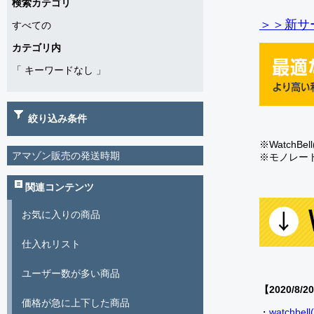
検索カテゴリ
＞＞新サー
すべての
カテゴリ内
「
キーワードなし
」
絞り込み条件
※Watch
アマゾン販売の発送時期
※モノレー
関連コンテンツ
お気に入りの商品
仕入れリスト
ユーザー数が多い商品
【2020/8/2
価格が急に上下した商品
・
watch