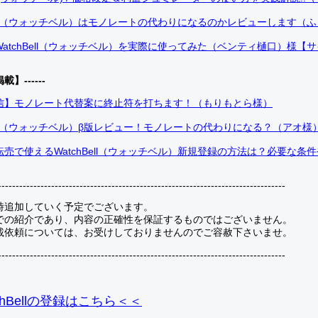
Bell（ウォッチベル）はモノレートの代わりになるのかレビューします（
atchBell（ウォッチベル）を実際に使ってみた（ベンティ樋口）様【
掲載】------
信】モノレート代替案に終止符を打ちます！（もりもとら様）
Bell（ウォッチベル）β版レビュー！モノレートの代わりになる？（アオ様
売で使えるWatchBell（ウォッチベル）新規登録の方法は？必要な条
---------------------------------------------------------------------------------
時追加していく予定でございます。
での紹介であり、内容の正確性を保証するものではございません。
載依頼については、お受けしておりませんのでご容赦下さいませ。
---------------------------------------------------------------------------------
hBellの登録
はこちら＜＜