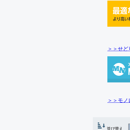
＞＞せど
＞＞モノ
並び替え