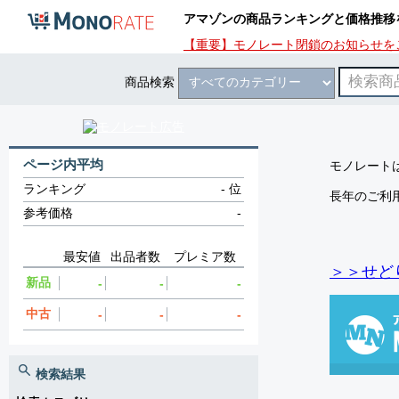
アマゾンの商品ランキングと価格推移
【重要】モノレート閉鎖のお知らせを
商品検索
ページ内平均
モノレートは
ランキング
-
位
長年のご利
参考価格
-
最安値
出品者数
プレミア数
＞＞せど
新品
-
-
-
中古
-
-
-
検索結果