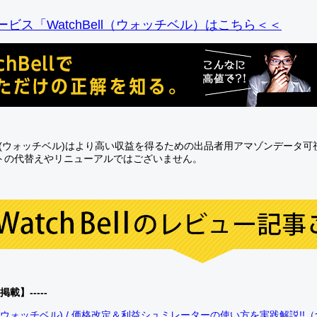
ビス「WatchBell（ウォッチベル）はこちら＜＜
Bell(ウォッチベル)はより高い収益を得るための出品者用アマゾンデータ
トの代替えやリニューアルではございません。
0掲載】-----
bell(ウォッチベル) / 価格改定＆利益シュミレーターの使い方を実践解説