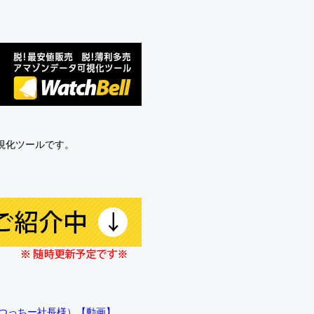
可視化ツールです。
!!（つっちー社長様）【動画】