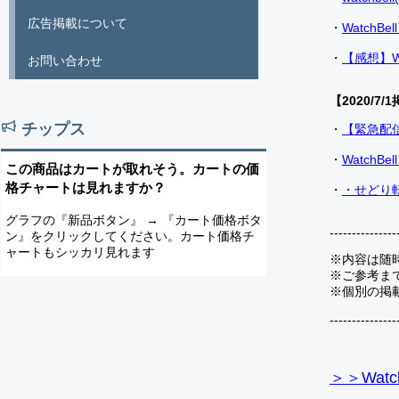
広告掲載について
・
Watch
・
【感想】W
お問い合わせ
【2020/7/1
チップス
・
【緊急配
・
Watch
この商品はカートが取れそう。カートの価
格チャートは見れますか？
・
・せどり転
グラフの『新品ボタン』 → 『カート価格ボタ
---------------
ン』をクリックしてください。カート価格チ
ャートもシッカリ見れます
※内容は随
※ご参考ま
※個別の掲
---------------
＞＞Watc