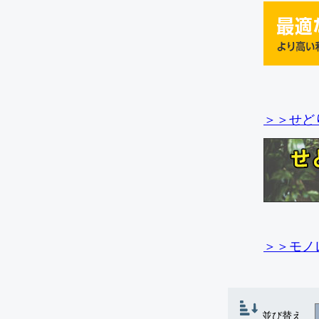
＞＞せど
＞＞モノ
並び替え