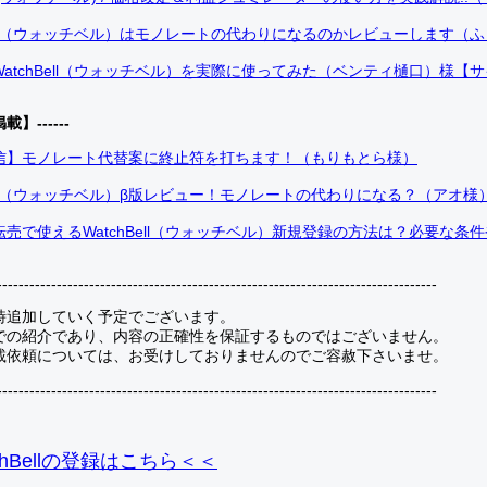
Bell（ウォッチベル）はモノレートの代わりになるのかレビューします（
atchBell（ウォッチベル）を実際に使ってみた（ベンティ樋口）様【
掲載】------
信】モノレート代替案に終止符を打ちます！（もりもとら様）
Bell（ウォッチベル）β版レビュー！モノレートの代わりになる？（アオ様
売で使えるWatchBell（ウォッチベル）新規登録の方法は？必要な条
---------------------------------------------------------------------------------
時追加していく予定でございます。
での紹介であり、内容の正確性を保証するものではございません。
載依頼については、お受けしておりませんのでご容赦下さいませ。
---------------------------------------------------------------------------------
hBellの登録
はこちら＜＜