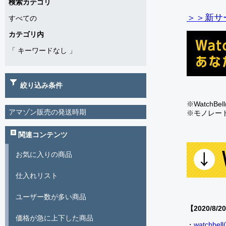
検索カテゴリ
＞＞新サー
すべての
カテゴリ内
「
キーワードなし
」
絞り込み条件
※Watch
アマゾン販売の発送時期
※モノレー
関連コンテンツ
お気に入りの商品
仕入れリスト
ユーザー数が多い商品
【2020/8/2
価格が急に上下した商品
・
watch