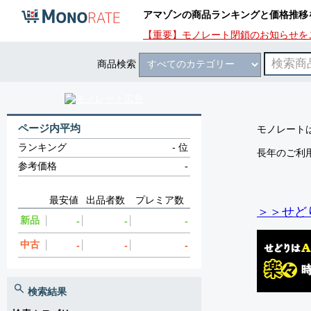
アマゾンの商品ランキングと価格推移
【重要】モノレート閉鎖のお知らせを
商品検索
ページ内平均
モノレートは
ランキング
-
位
長年のご利
参考価格
-
最安値
出品者数
プレミア数
＞＞せど
新品
-
-
-
中古
-
-
-
検索結果