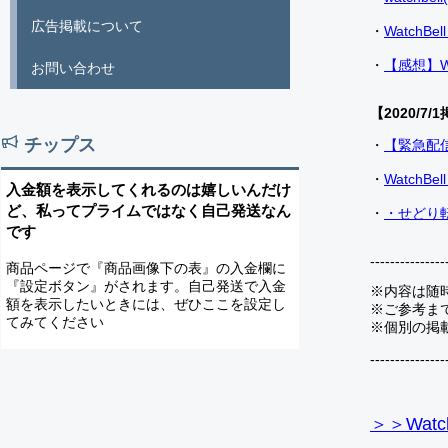
広告掲載について
・
Watch
・
【感想】W
お問い合わせ
【2020/7/1
チップス
・
【緊急配
・
Watch
入金額を表示してくれるのは嬉しいんだけ
ど、私ってプライムではなく自己発送なん
・
・せどり転
です
---------------
商品ページで『商品画像下の表』の入金欄に
『設定ボタン』がされます。自己発送で入金
※内容は随
額を表示したいときには、ぜひここを設定し
※ご参考ま
てみてください
※個別の掲
---------------
＞＞Watc