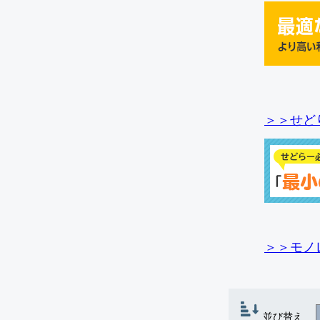
＞＞せど
＞＞モノ
並び替え