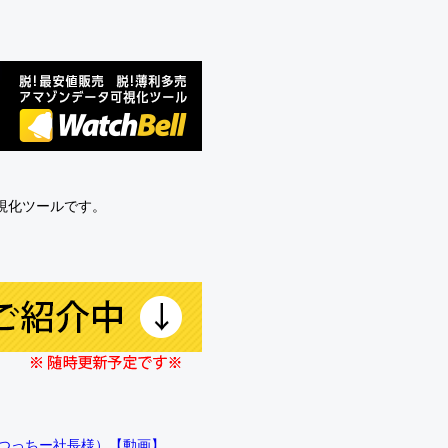
可視化ツールです。
!!（つっちー社長様）【動画】