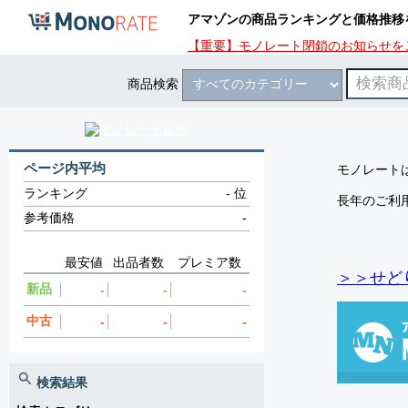
アマゾンの商品ランキングと価格推移
【重要】モノレート閉鎖のお知らせを
商品検索
ページ内平均
モノレートは
ランキング
-
位
長年のご利
参考価格
-
最安値
出品者数
プレミア数
＞＞せど
新品
-
-
-
中古
-
-
-
検索結果