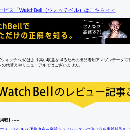
ビス「WatchBell（ウォッチベル）はこちら＜＜
Bell(ウォッチベル)はより高い収益を得るための出品者用アマゾンデータ
トの代替えやリニューアルではございません。
0掲載】-----
bell(ウォッチベル) / 価格改定＆利益シュミレーターの使い方を実践解説