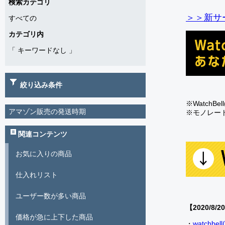
検索カテゴリ
＞＞新サー
すべての
カテゴリ内
「
キーワードなし
」
絞り込み条件
※Watch
アマゾン販売の発送時期
※モノレー
関連コンテンツ
お気に入りの商品
仕入れリスト
ユーザー数が多い商品
【2020/8/2
価格が急に上下した商品
・
watch