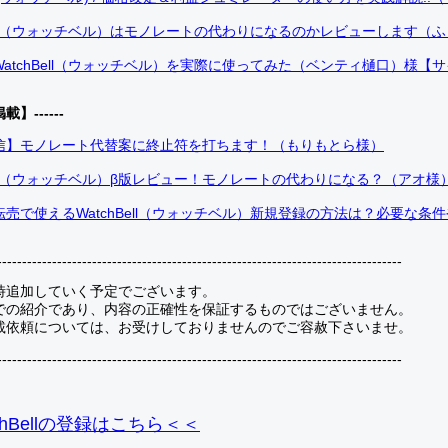
Bell（ウォッチベル）はモノレートの代わりになるのかレビューします（
atchBell（ウォッチベル）を実際に使ってみた（ベンティ樋口）様【
掲載】------
信】モノレート代替案に終止符を打ちます！（もりもとら様）
Bell（ウォッチベル）β版レビュー！モノレートの代わりになる？（アオ様
売で使えるWatchBell（ウォッチベル）新規登録の方法は？必要な条
---------------------------------------------------------------------------------
時追加していく予定でございます。
での紹介であり、内容の正確性を保証するものではございません。
載依頼については、お受けしておりませんのでご容赦下さいませ。
---------------------------------------------------------------------------------
hBellの登録
はこちら＜＜