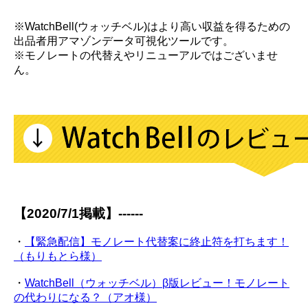
※WatchBell(ウォッチベル)はより高い収益を得るための
出品者用アマゾンデータ可視化ツールです。
※モノレートの代替えやリニューアルではございませ
ん。
【2020/7/1掲載】------
・
【緊急配信】モノレート代替案に終止符を打ちます！
（もりもとら様）
・
WatchBell（ウォッチベル）β版レビュー！モノレート
の代わりになる？（アオ様）