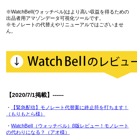
※WatchBell(ウォッチベル)はより高い収益を得るための
出品者用アマゾンデータ可視化ツールです。
※モノレートの代替えやリニューアルではございませ
ん。
【2020/7/1掲載】------
・
【緊急配信】モノレート代替案に終止符を打ちます！
（もりもとら様）
・
WatchBell（ウォッチベル）β版レビュー！モノレート
の代わりになる？（アオ様）