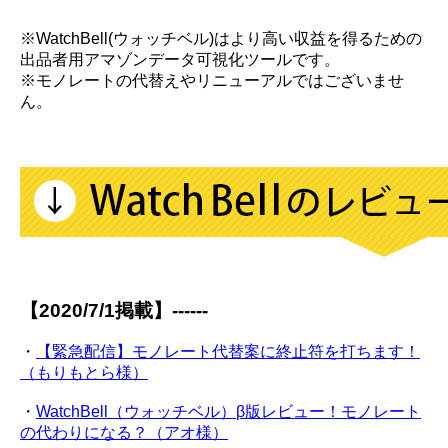
※WatchBell(ウォッチベル)はより高い収益を得るための
出品者用アマゾンデータ可視化ツールです。
※モノレートの代替えやリニューアルではございませ
ん。
【2020/7/1掲載】------
・
【緊急配信】モノレート代替案に終止符を打ちます！
（もりもとら様）
・
WatchBell（ウォッチベル）β版レビュー！モノレート
の代わりになる？（アオ様）