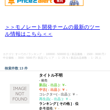
＞＞モノレート開発チームの最新のツー
ル情報
はこちら＜＜
カテゴリ: すべての
/
ランキング
： 100000 - 500000 位
/
新品価格
： 1500 - 3000 円
/
中古価格
： 3000 - 5000 円
/
新品プレミア
： 1 - 25 ％
/
新品出品者数
： 1 - 25 人
検索件数 13 件
タイトル不明
- 発売
新品
( - 出品 )
:
￥-
中古
( - 出品 )
:
￥ -
コレクター
( - 出品 )
:
￥ -
再生品
( - 出品 )
:
￥ -
ランキング [
その他
]
-
位
参考価格
:
￥ -