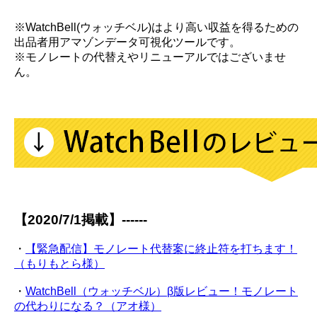
※WatchBell(ウォッチベル)はより高い収益を得るための
出品者用アマゾンデータ可視化ツールです。
※モノレートの代替えやリニューアルではございませ
ん。
【2020/7/1掲載】------
・
【緊急配信】モノレート代替案に終止符を打ちます！
（もりもとら様）
・
WatchBell（ウォッチベル）β版レビュー！モノレート
の代わりになる？（アオ様）