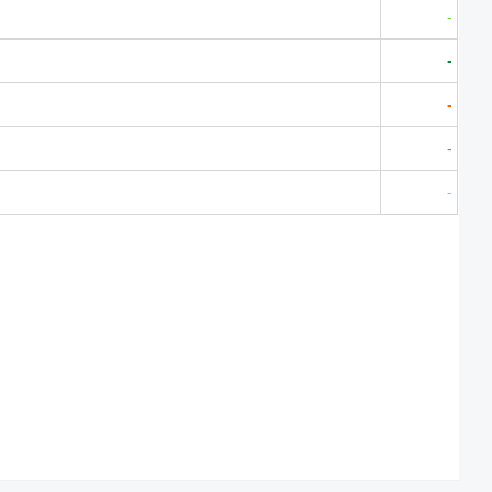
-
-
-
-
-