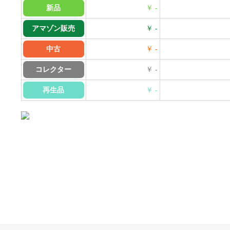
新品
￥ -
アマゾン販売
￥ -
中古
￥ -
コレクター
￥ -
再生品
￥ -