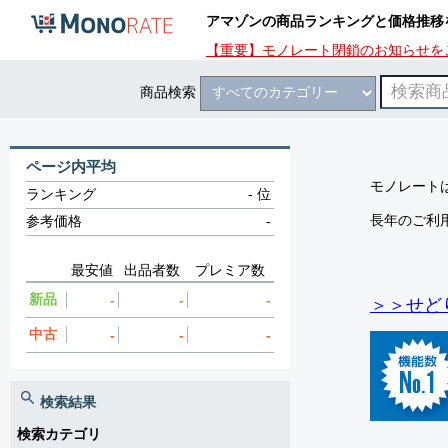
アマゾンの商品ランキングと価格推移
【重要】モノレート閉鎖のお知らせを
商品検索
ページ内平均
モノレートは
ランキング
-
位
長年のご利
参考価格
-
最安値
出品者数
プレミア数
新品
-
-
-
＞＞せど
中古
-
-
-
検索結果
検索カテゴリ