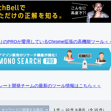
りのPROが愛用しているChrome拡張の高機能ツール＜
レート開発チームの最新のツール情報
はこちら＜＜
1
件 ～
10
件 を表示 （全
15
件）