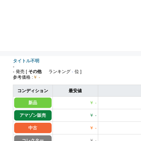
タイトル不明
-
- 発売
[
その他
ランキング
-
位 ]
参考価格
:
￥ -
コンディション
最安値
新品
￥ -
アマゾン販売
￥ -
中古
￥ -
コレクター
￥ -