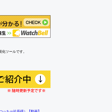
可視化ツールです。
!!（つっちー社長様）【動画】