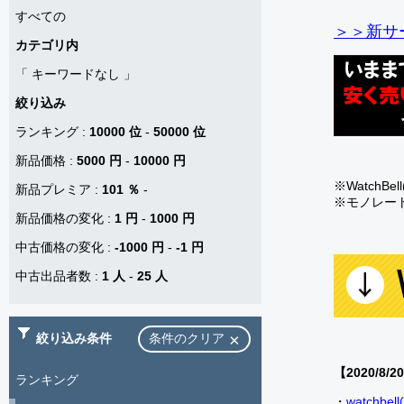
すべての
＞＞新サー
カテゴリ内
「
キーワードなし
」
絞り込み
ランキング
:
10000 位
-
50000 位
新品価格
:
5000 円
-
10000 円
※Watch
新品プレミア
:
101 ％
-
※モノレー
新品価格の変化
:
1 円
-
1000 円
中古価格の変化
:
-1000 円
-
-1 円
中古出品者数
:
1 人
-
25 人
絞り込み条件
条件のクリア
【2020/8/2
ランキング
・
watch