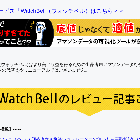
ビス「WatchBell（ウォッチベル）はこちら＜＜
Bell(ウォッチベル)はより高い収益を得るための出品者用アマゾンデータ
トの代替えやリニューアルではございません。
0掲載】-----
bell(ウォッチベル) / 価格改定＆利益シュミレーターの使い方を実践解説