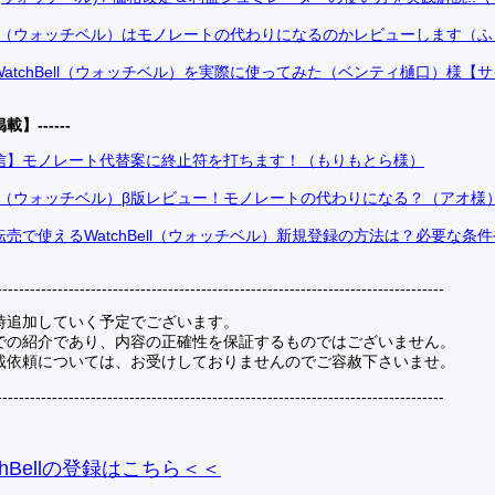
Bell（ウォッチベル）はモノレートの代わりになるのかレビューします（
atchBell（ウォッチベル）を実際に使ってみた（ベンティ樋口）様【
掲載】------
信】モノレート代替案に終止符を打ちます！（もりもとら様）
Bell（ウォッチベル）β版レビュー！モノレートの代わりになる？（アオ様
売で使えるWatchBell（ウォッチベル）新規登録の方法は？必要な条
---------------------------------------------------------------------------------
時追加していく予定でございます。
での紹介であり、内容の正確性を保証するものではございません。
載依頼については、お受けしておりませんのでご容赦下さいませ。
---------------------------------------------------------------------------------
hBellの登録
はこちら＜＜