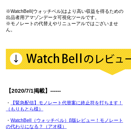
※WatchBell(ウォッチベル)はより高い収益を得るための
出品者用アマゾンデータ可視化ツールです。
※モノレートの代替えやリニューアルではございませ
ん。
【2020/7/1掲載】------
・
【緊急配信】モノレート代替案に終止符を打ちます！
（もりもとら様）
・
WatchBell（ウォッチベル）β版レビュー！モノレート
の代わりになる？（アオ様）