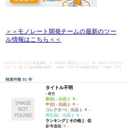
＞＞モノレート開発チームの最新のツー
ル情報
はこちら＜＜
カテゴリ: すべての
/
新品価格
： 1 - 1500 円
/
新品プレミア
： 50 - 100 ％
/
中古プレ
ミア
： 1 - 25 ％
/
新品価格の変化
： -1000 - -1 円
/
中古価格の変化
： -1000 - -1 円
検索件数 91 件
タイトル不明
- 発売
新品
( - 出品 )
:
￥-
中古
( - 出品 )
:
￥ -
コレクター
( - 出品 )
:
￥ -
再生品
( - 出品 )
:
￥ -
ランキング [
その他
]
-
位
参考価格
:
￥ -