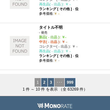
再生品
( - 出品 )
:
￥ -
ランキング [
その他
]
-
位
参考価格
:
￥ -
タイトル不明
- 発売
新品
( - 出品 )
:
￥-
中古
( - 出品 )
:
￥ -
コレクター
( - 出品 )
:
￥ -
再生品
( - 出品 )
:
￥ -
ランキング [
その他
]
-
位
参考価格
:
￥ -
1
2
3
･･･
999
1
件 ～
10
件 を表示 （全
63269
件）