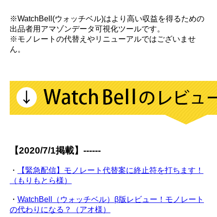
※WatchBell(ウォッチベル)はより高い収益を得るための
出品者用アマゾンデータ可視化ツールです。
※モノレートの代替えやリニューアルではございませ
ん。
【2020/7/1掲載】------
・
【緊急配信】モノレート代替案に終止符を打ちます！
（もりもとら様）
・
WatchBell（ウォッチベル）β版レビュー！モノレート
の代わりになる？（アオ様）