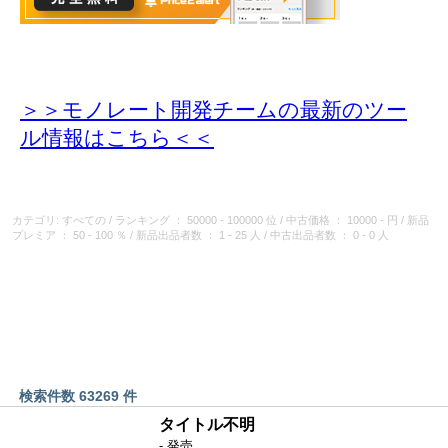
＞＞モノレート開発チームの最新のツー
ル情報
はこちら＜＜
カテゴリ: すべての
/
ランキング
： 50000 - 100000 位
/
中古価格
： 10000 - 円
/
新品
プレミア
： 50 - 100 ％
/
新品出品者数
： 1 - 25 人
/
中古出品者数
： 0 - 0 人
検索件数 63269 件
タイトル不明
- 発売