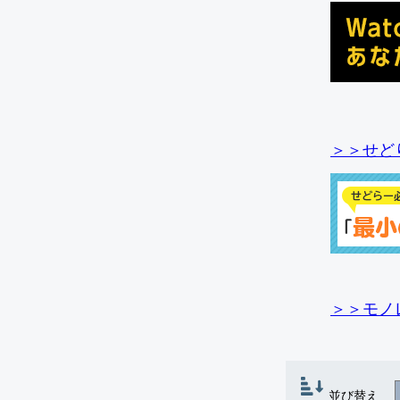
＞＞せど
＞＞モノ
並び替え