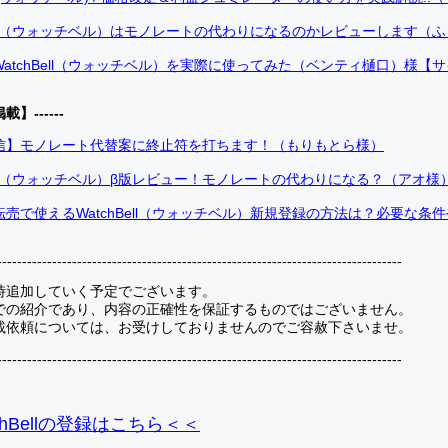
Bell（ウォッチベル）はモノレートの代わりになるのかレビューします（
atchBell（ウォッチベル）を実際に使ってみた（ベンティ樋口）様【
掲載】------
信】モノレート代替案に終止符を打ちます！（もりもとら様）
Bell（ウォッチベル）β版レビュー！モノレートの代わりになる？（アオ様
売で使えるWatchBell（ウォッチベル）新規登録の方法は？必要な条
---------------------------------------------------------------------------------
時追加していく予定でございます。
での紹介であり、内容の正確性を保証するものではございません。
載依頼については、お受けしておりませんのでご容赦下さいませ。
---------------------------------------------------------------------------------
hBellの登録
はこちら＜＜