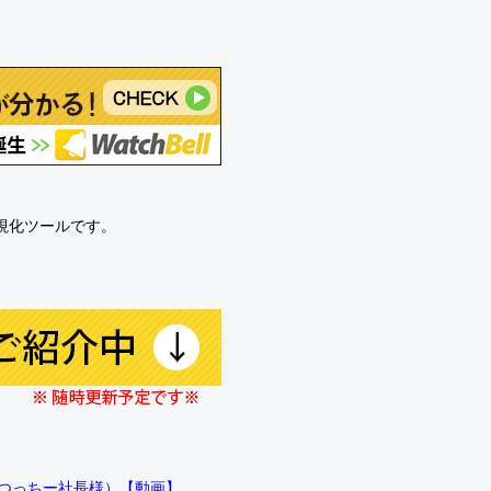
可視化ツールです。
!!（つっちー社長様）【動画】