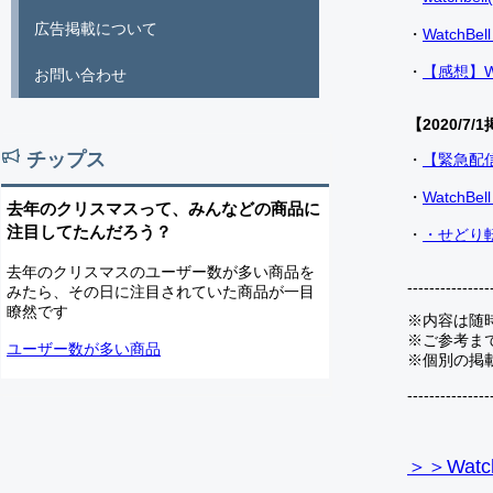
広告掲載について
・
Watch
・
【感想】W
お問い合わせ
【2020/7/1
チップス
・
【緊急配
・
Watch
去年のクリスマスって、みんなどの商品に
注目してたんだろう？
・
・せどり転
去年のクリスマスのユーザー数が多い商品を
---------------
みたら、その日に注目されていた商品が一目
瞭然です
※内容は随
※ご参考ま
ユーザー数が多い商品
※個別の掲
---------------
＞＞Watc