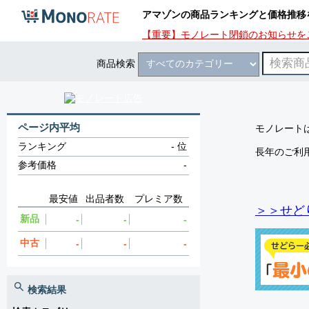
アマゾンの商品ランキングと価格推移
【重要】モノレート閉鎖のお知らせを
商品検索
ページ内平均
モノレートは
ランキング
-
位
長年のご利
参考価格
-
最安値
出品者数
プレミア数
＞＞せど
新品
-
-
-
中古
-
-
-
検索結果