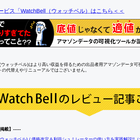
ビス「WatchBell（ウォッチベル）はこちら＜＜
Bell(ウォッチベル)はより高い収益を得るための出品者用アマゾンデータ
トの代替えやリニューアルではございません。
0掲載】-----
bell(ウォッチベル) / 価格改定＆利益シュミレーターの使い方を実践解説