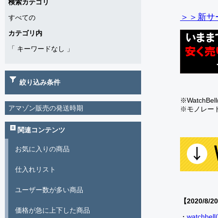
検索カテゴリ
＞＞新サー
すべての
カテゴリ内
「
キーワードなし
」
絞り込み条件
※Watch
アマゾン販売の発送時期
※モノレー
関連コンテンツ
お気に入りの商品
仕入れリスト
ユーザー数が多い商品
【2020/8/2
価格が急に上下した商品
・
watch