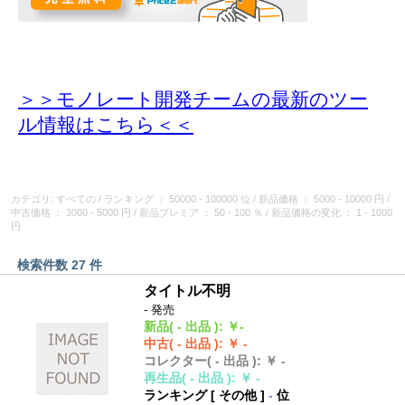
＞＞モノレート開発チームの最新のツー
ル情報
はこちら＜＜
カテゴリ: すべての
/
ランキング
： 50000 - 100000 位
/
新品価格
： 5000 - 10000 円
/
中古価格
： 3000 - 5000 円
/
新品プレミア
： 50 - 100 ％
/
新品価格の変化
： 1 - 1000
円
検索件数 27 件
タイトル不明
- 発売
新品
( - 出品 )
:
￥-
中古
( - 出品 )
:
￥ -
コレクター
( - 出品 )
:
￥ -
再生品
( - 出品 )
:
￥ -
ランキング [
その他
]
-
位