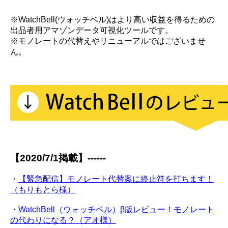
※WatchBell(ウォッチベル)はより高い収益を得るための
出品者用アマゾンデータ可視化ツールです。
※モノレートの代替えやリニューアルではございませ
ん。
【2020/7/1掲載】------
・
【緊急配信】モノレート代替案に終止符を打ちます！
（もりもとら様）
・
WatchBell（ウォッチベル）β版レビュー！モノレート
の代わりになる？（アオ様）