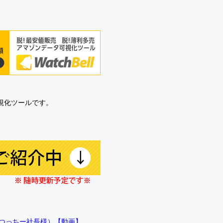
可視化ツールです。
!!（つっちー社長様）【動画】