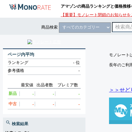
アマゾンの商品ランキングと価格推移
【重要】モノレート閉鎖のお知らせを
商品検索
ページ内平均
モノレートは
ランキング
-
位
長年のご利
参考価格
-
最安値
出品者数
プレミア数
＞＞せど
新品
-
-
-
中古
-
-
-
検索結果