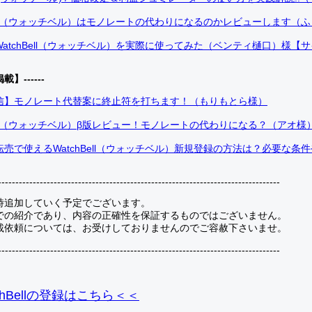
Bell（ウォッチベル）はモノレートの代わりになるのかレビューします（
atchBell（ウォッチベル）を実際に使ってみた（ベンティ樋口）様【
掲載】------
信】モノレート代替案に終止符を打ちます！（もりもとら様）
Bell（ウォッチベル）β版レビュー！モノレートの代わりになる？（アオ様
売で使えるWatchBell（ウォッチベル）新規登録の方法は？必要な条
---------------------------------------------------------------------------------
時追加していく予定でございます。
での紹介であり、内容の正確性を保証するものではございません。
載依頼については、お受けしておりませんのでご容赦下さいませ。
---------------------------------------------------------------------------------
hBellの登録
はこちら＜＜