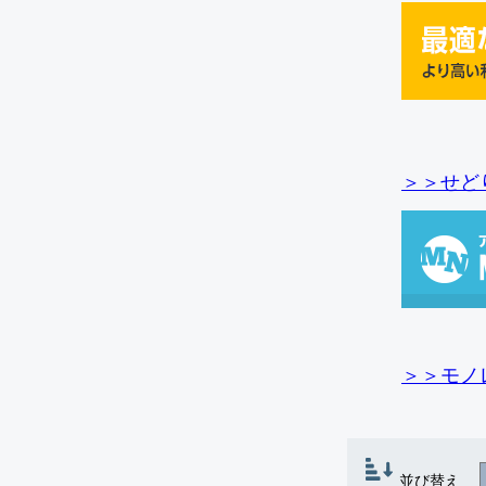
＞＞せど
＞＞モノ
並び替え