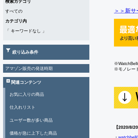
検索カテゴリ
＞＞新サー
すべての
カテゴリ内
「
キーワードなし
」
絞り込み条件
※Watch
アマゾン販売の発送時期
※モノレー
関連コンテンツ
お気に入りの商品
仕入れリスト
ユーザー数が多い商品
【2020/8/2
価格が急に上下した商品
・
watch