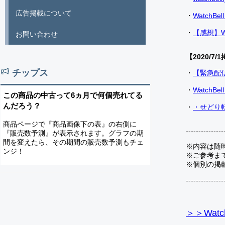
広告掲載について
・
Watch
・
【感想】W
お問い合わせ
【2020/7/1
チップス
・
【緊急配
・
Watch
この商品の中古って6ヵ月で何個売れてる
んだろう？
・
・せどり転
商品ページで『商品画像下の表』の右側に
---------------
『販売数予測』が表示されます。グラフの期
間を変えたら、その期間の販売数予測もチェ
※内容は随
ンジ！
※ご参考ま
※個別の掲
---------------
＞＞Watc