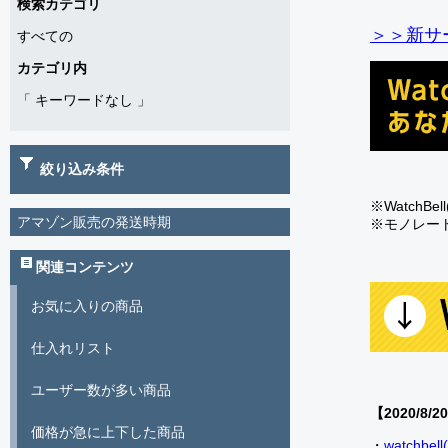
検索カテゴリ
＞＞新サー
すべての
カテゴリ内
「
キーワードなし
」
絞り込み条件
※Watch
アマゾン販売の発送時期
※モノレー
関連コンテンツ
お気に入りの商品
仕入れリスト
ユーザー数が多い商品
【2020/8/2
価格が急に上下した商品
・
watch