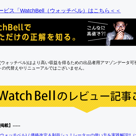
ビス「WatchBell（ウォッチベル）はこちら＜＜
Bell(ウォッチベル)はより高い収益を得るための出品者用アマゾンデータ
トの代替えやリニューアルではございません。
0掲載】-----
bell(ウォッチベル) / 価格改定＆利益シュミレーターの使い方を実践解説