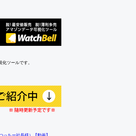
可視化ツールです。
!!（つっちー社長様）【動画】