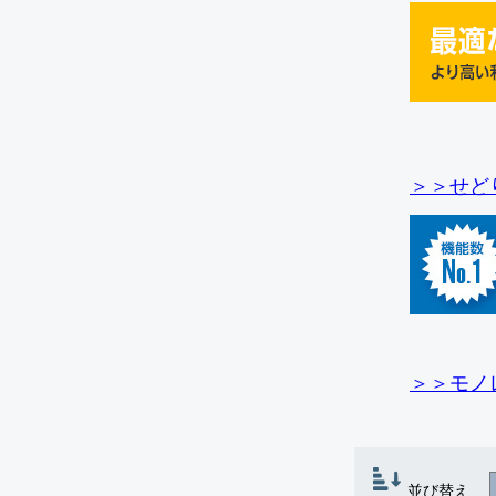
＞＞せど
＞＞モノ
並び替え