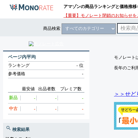
アマゾンの商品ランキングと価格推移
【重要】モノレート閉鎖のお知らせを
商品検索
ページ内平均
モノレートは
ランキング
-
位
長年のご利
参考価格
-
最安値
出品者数
プレミア数
＞＞せど
新品
-
-
-
中古
-
-
-
検索結果