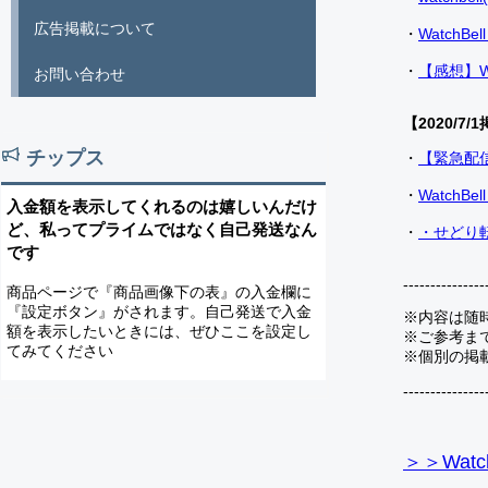
広告掲載について
・
Watch
・
【感想】W
お問い合わせ
【2020/7/1
チップス
・
【緊急配
・
Watch
入金額を表示してくれるのは嬉しいんだけ
ど、私ってプライムではなく自己発送なん
・
・せどり転
です
---------------
商品ページで『商品画像下の表』の入金欄に
『設定ボタン』がされます。自己発送で入金
※内容は随
額を表示したいときには、ぜひここを設定し
※ご参考ま
てみてください
※個別の掲
---------------
＞＞Watc