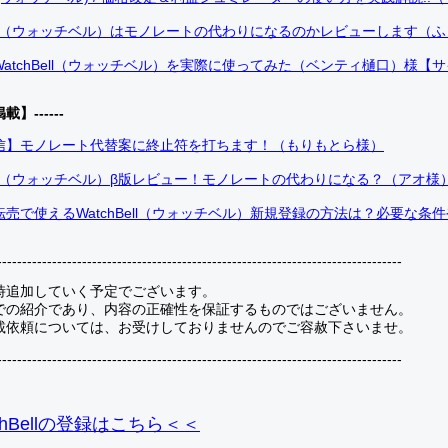
Bell（ウォッチベル）はモノレートの代わりになるのかレビューします（
atchBell（ウォッチベル）を実際に使ってみた（ベンティ樋口）様【
掲載】------
信】モノレート代替案に終止符を打ちます！（もりもとら様）
Bell（ウォッチベル）β版レビュー！モノレートの代わりになる？（アオ様
売で使えるWatchBell（ウォッチベル）新規登録の方法は？必要な条
---------------------------------------------------------------------------------
時追加していく予定でございます。
での紹介であり、内容の正確性を保証するものではございません。
載依頼については、お受けしておりませんのでご容赦下さいませ。
---------------------------------------------------------------------------------
hBellの登録
はこちら＜＜