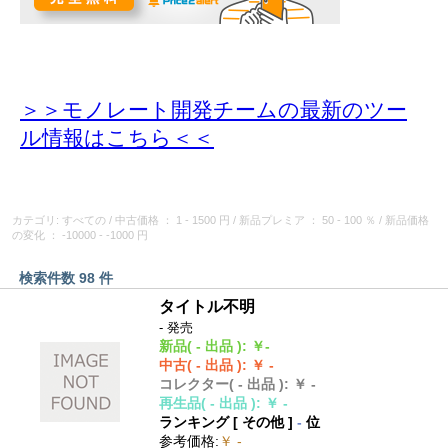
＞＞モノレート開発チームの最新のツー
ル情報
はこちら＜＜
カテゴリ: すべての
/
中古価格
： 1 - 1500 円
/
新品プレミア
： 50 - 100 ％
/
新品価格
の変化
： -10000 - -1000 円
検索件数 98 件
タイトル不明
- 発売
新品
( - 出品 )
:
￥-
中古
( - 出品 )
:
￥ -
コレクター
( - 出品 )
:
￥ -
再生品
( - 出品 )
:
￥ -
ランキング [
その他
]
-
位
参考価格
:
￥ -