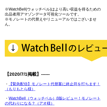
※WatchBell(ウォッチベル)はより高い収益を得るための
出品者用アマゾンデータ可視化ツールです。
※モノレートの代替えやリニューアルではございませ
ん。
【2020/7/1掲載】------
・
【緊急配信】モノレート代替案に終止符を打ちます！
（もりもとら様）
・
WatchBell（ウォッチベル）β版レビュー！モノレート
の代わりになる？（アオ様）