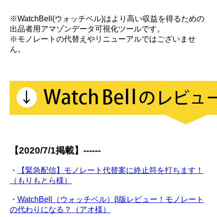
※WatchBell(ウォッチベル)はより高い収益を得るための
出品者用アマゾンデータ可視化ツールです。
※モノレートの代替えやリニューアルではございませ
ん。
【2020/7/1掲載】------
・
【緊急配信】モノレート代替案に終止符を打ちます！
（もりもとら様）
・
WatchBell（ウォッチベル）β版レビュー！モノレート
の代わりになる？（アオ様）