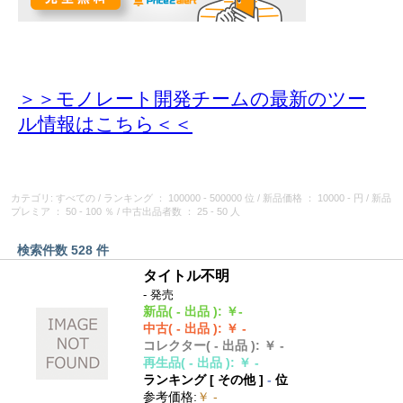
＞＞モノレート開発チームの最新のツー
ル情報
はこちら＜＜
カテゴリ: すべての
/
ランキング
： 100000 - 500000 位
/
新品価格
： 10000 - 円
/
新品
プレミア
： 50 - 100 ％
/
中古出品者数
： 25 - 50 人
検索件数 528 件
タイトル不明
- 発売
新品
( - 出品 )
:
￥-
中古
( - 出品 )
:
￥ -
コレクター
( - 出品 )
:
￥ -
再生品
( - 出品 )
:
￥ -
ランキング [
その他
]
-
位
参考価格
:
￥ -