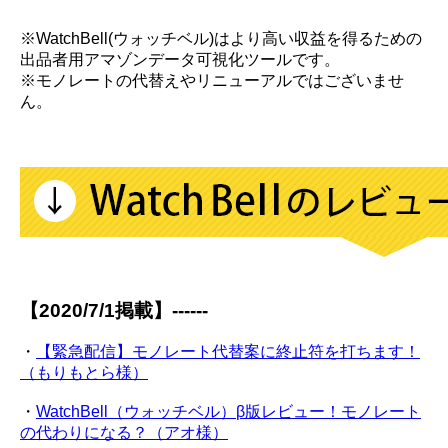
※WatchBell(ウォッチベル)はより高い収益を得るための
出品者用アマゾンデータ可視化ツールです。
※モノレートの代替えやリニューアルではございませ
ん。
【2020/7/1掲載】------
・
【緊急配信】モノレート代替案に終止符を打ちます！
（もりもとら様）
・
WatchBell（ウォッチベル）β版レビュー！モノレート
の代わりになる？（アオ様）