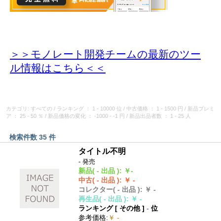
＞＞モノレート開発チームの最新のツー
ル情報
はこちら＜＜
カテゴリ: すべての
/
ランキング
： 1 - 10000 位
/
中古価格
： 1 - 1500 円
/
新品プレミ
ア
： 25 - 50 ％
/
新品価格の変化
： -1000 - -1 円
/
新品出品者数
： 1 - 25 人
検索件数 35 件
タイトル不明
- 発売
新品
( - 出品 )
:
￥-
中古
( - 出品 )
:
￥ -
コレクター
( - 出品 )
:
￥ -
再生品
( - 出品 )
:
￥ -
ランキング [
その他
]
-
位
参考価格
:
￥ -