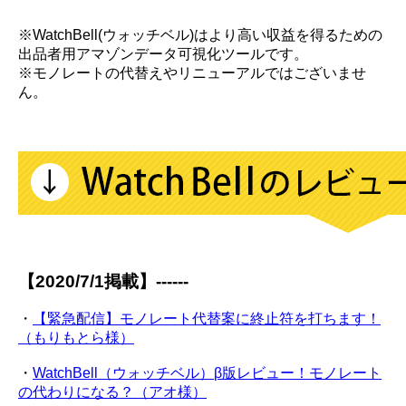
※WatchBell(ウォッチベル)はより高い収益を得るための
出品者用アマゾンデータ可視化ツールです。
※モノレートの代替えやリニューアルではございませ
ん。
【2020/7/1掲載】------
・
【緊急配信】モノレート代替案に終止符を打ちます！
（もりもとら様）
・
WatchBell（ウォッチベル）β版レビュー！モノレート
の代わりになる？（アオ様）