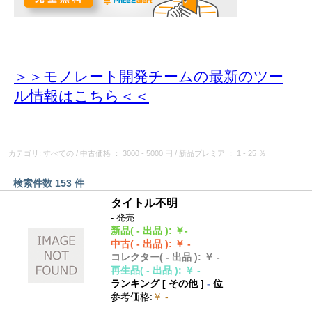
＞＞モノレート開発チームの最新のツー
ル情報
はこちら＜＜
カテゴリ: すべての
/
中古価格
： 3000 - 5000 円
/
新品プレミア
： 1 - 25 ％
検索件数 153 件
タイトル不明
- 発売
新品
( - 出品 )
:
￥-
中古
( - 出品 )
:
￥ -
コレクター
( - 出品 )
:
￥ -
再生品
( - 出品 )
:
￥ -
ランキング [
その他
]
-
位
参考価格
:
￥ -