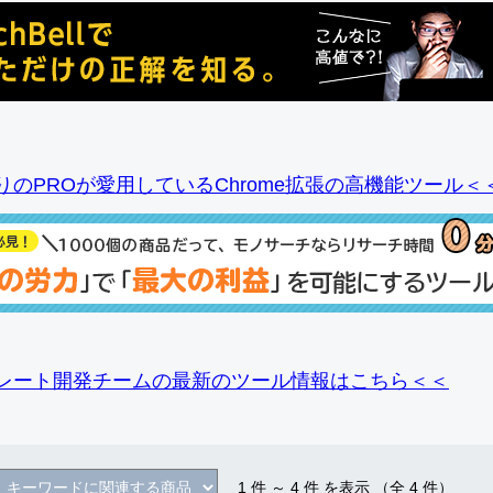
りのPROが愛用しているChrome拡張の高機能ツール＜
レート開発チームの最新のツール情報
はこちら＜＜
1
件 ～
4
件 を表示 （全
4
件）