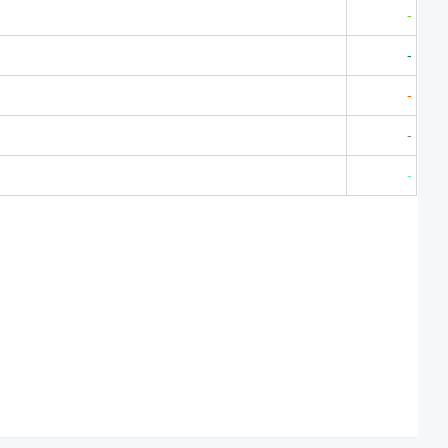
-
-
-
-
-