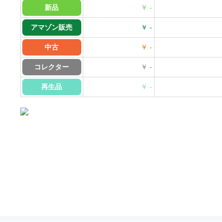
新品
￥ -
アマゾン販売
￥ -
中古
￥ -
コレクター
￥ -
再生品
￥ -