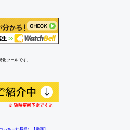
可視化ツールです。
!!（つっちー社長様）【動画】