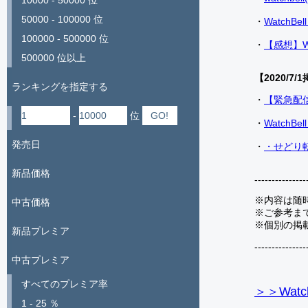
10000 - 50000 位
50000 - 100000 位
・
Watch
100000 - 500000 位
・
【感想】W
500000 位以上
【2020/7/1
ランキングを指定する
・
【緊急配
-
位
・
Watch
発売日
・
・せどり転
新品価格
---------------
※内容は随
中古価格
※ご参考ま
※個別の掲
新品プレミア
---------------
中古プレミア
すべてのプレミア率
＞＞Watc
1 - 25 ％