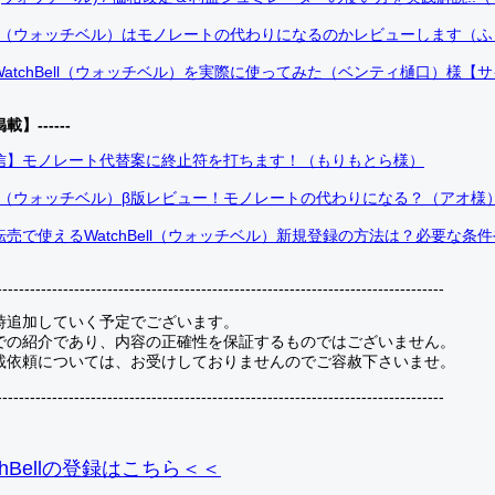
Bell（ウォッチベル）はモノレートの代わりになるのかレビューします（
atchBell（ウォッチベル）を実際に使ってみた（ベンティ樋口）様【
掲載】------
信】モノレート代替案に終止符を打ちます！（もりもとら様）
Bell（ウォッチベル）β版レビュー！モノレートの代わりになる？（アオ様
売で使えるWatchBell（ウォッチベル）新規登録の方法は？必要な条
---------------------------------------------------------------------------------
時追加していく予定でございます。
での紹介であり、内容の正確性を保証するものではございません。
載依頼については、お受けしておりませんのでご容赦下さいませ。
---------------------------------------------------------------------------------
hBellの登録
はこちら＜＜