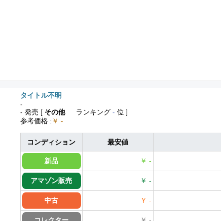
タイトル不明
-
- 発売
[
その他
ランキング
-
位 ]
参考価格
:
￥ -
コンディション
最安値
新品
￥ -
アマゾン販売
￥ -
中古
￥ -
コレクター
￥ -