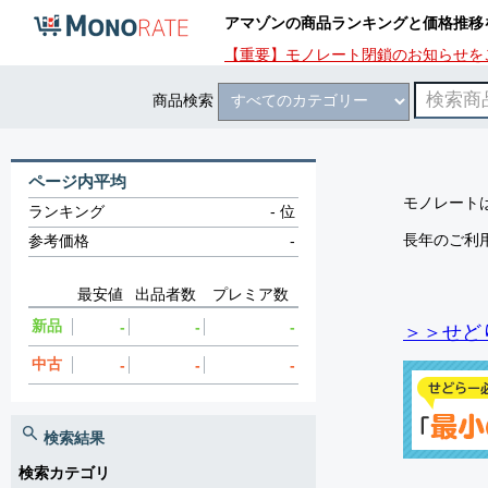
アマゾンの商品ランキングと価格推移
【重要】モノレート閉鎖のお知らせを
商品検索
ページ内平均
モノレートは
ランキング
-
位
長年のご利
参考価格
-
最安値
出品者数
プレミア数
新品
-
-
-
＞＞せど
中古
-
-
-
検索結果
検索カテゴリ