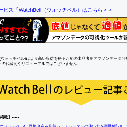
ビス「WatchBell（ウォッチベル）はこちら＜＜
Bell(ウォッチベル)はより高い収益を得るための出品者用アマゾンデータ
トの代替えやリニューアルではございません。
0掲載】-----
bell(ウォッチベル) / 価格改定＆利益シュミレーターの使い方を実践解説