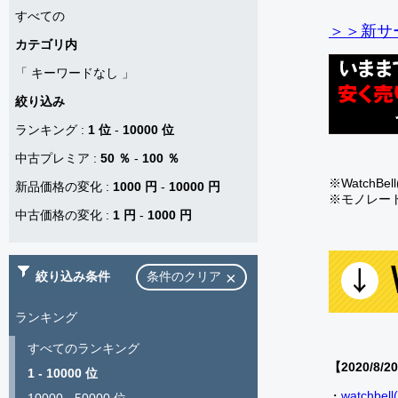
すべての
＞＞新サー
カテゴリ内
「
キーワードなし
」
絞り込み
ランキング
:
1 位
-
10000 位
中古プレミア
:
50 ％
-
100 ％
※Watch
新品価格の変化
:
1000 円
-
10000 円
※モノレー
中古価格の変化
:
1 円
-
1000 円
絞り込み条件
条件のクリア
ランキング
すべてのランキング
【2020/8/2
1 - 10000 位
・
watch