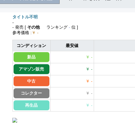
タイトル不明
-
- 発売
[
その他
ランキング
-
位 ]
参考価格
:
￥ -
コンディション
最安値
新品
￥ -
アマゾン販売
￥ -
中古
￥ -
コレクター
￥ -
再生品
￥ -