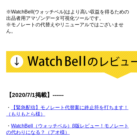
※WatchBell(ウォッチベル)はより高い収益を得るための
出品者用アマゾンデータ可視化ツールです。
※モノレートの代替えやリニューアルではございませ
ん。
【2020/7/1掲載】------
・
【緊急配信】モノレート代替案に終止符を打ちます！
（もりもとら様）
・
WatchBell（ウォッチベル）β版レビュー！モノレート
の代わりになる？（アオ様）