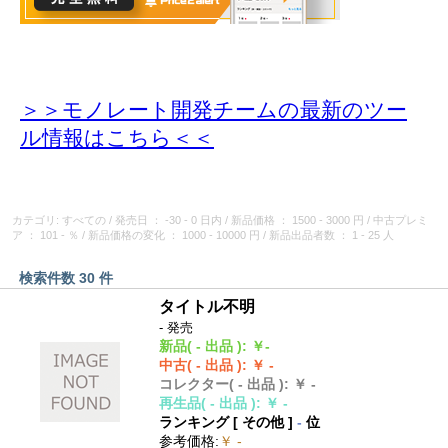
＞＞モノレート開発チームの最新のツー
ル情報
はこちら＜＜
カテゴリ: すべての
/
発売日
： -30 - 0 日内
/
新品価格
： 1500 - 3000 円
/
中古プレミ
ア
： 101 - ％
/
新品価格の変化
： 1000 - 10000 円
/
新品出品者数
： 1 - 25 人
検索件数 30 件
タイトル不明
- 発売
新品
( - 出品 )
:
￥-
中古
( - 出品 )
:
￥ -
コレクター
( - 出品 )
:
￥ -
再生品
( - 出品 )
:
￥ -
ランキング [
その他
]
-
位
参考価格
:
￥ -