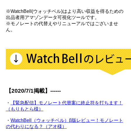
※WatchBell(ウォッチベル)はより高い収益を得るための
出品者用アマゾンデータ可視化ツールです。
※モノレートの代替えやリニューアルではございませ
ん。
【2020/7/1掲載】------
・
【緊急配信】モノレート代替案に終止符を打ちます！
（もりもとら様）
・
WatchBell（ウォッチベル）β版レビュー！モノレート
の代わりになる？（アオ様）