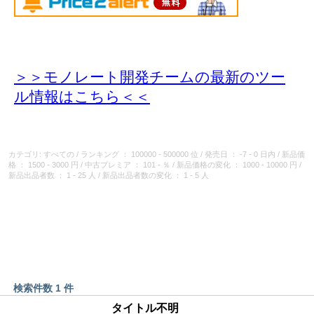
＞＞モノレート開発チームの最新のツー
ル情報
はこちら＜＜
カテゴリ: すべての
/
ランキング
： 100000 - 500000 位
/
発売日
： -7 - 0 日内
/
新品価
格
： 1500 - 3000 円
/
中古プレミア
： 101 - ％
/
新品価格の変化
： 1000 - 10000 円
/
新品出品者数
： 1 - 25 人
/
新品出品者数の変化
： 1 - 5 人
検索件数 1 件
タイトル不明