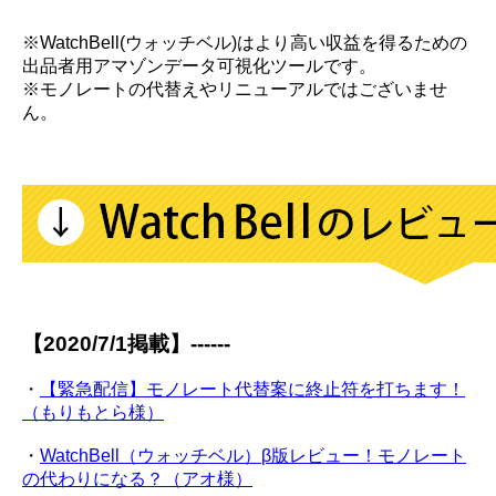
※WatchBell(ウォッチベル)はより高い収益を得るための
出品者用アマゾンデータ可視化ツールです。
※モノレートの代替えやリニューアルではございませ
ん。
【2020/7/1掲載】------
・
【緊急配信】モノレート代替案に終止符を打ちます！
（もりもとら様）
・
WatchBell（ウォッチベル）β版レビュー！モノレート
の代わりになる？（アオ様）