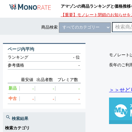
アマゾンの商品ランキングと価格推移
【重要】モノレート閉鎖のお知らせを
商品検索
ページ内平均
モノレートは
ランキング
-
位
長年のご利
参考価格
-
最安値
出品者数
プレミア数
新品
-
-
-
＞＞せど
中古
-
-
-
検索結果
検索カテゴリ