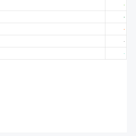
-
-
-
-
-