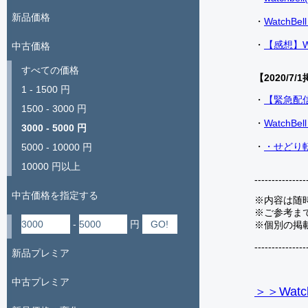
新品価格
・
Watch
・
【感想】W
中古価格
すべての価格
【2020/7/1
1 - 1500 円
・
【緊急配
1500 - 3000 円
・
Watch
3000 - 5000 円
・
・せどり転
5000 - 10000 円
10000 円以上
---------------
中古価格を指定する
※内容は随
※ご参考ま
-
円
※個別の掲
---------------
新品プレミア
中古プレミア
＞＞Watc