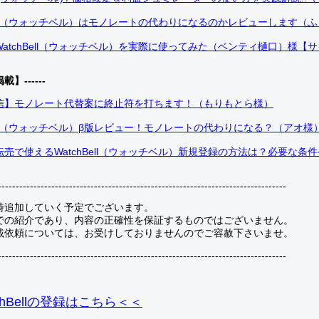
Bell（ウォッチベル）はモノレートの代わりになるのかレビューします（
atchBell（ウォッチベル）を実際に使ってみた（ベンティ樋口）様【
掲載】------
信】モノレート代替案に終止符を打ちます！（もりもとら様）
Bell（ウォッチベル）β版レビュー！モノレートの代わりになる？（アオ様
売で使えるWatchBell（ウォッチベル）新規登録の方法は？必要な条
---------------------------------------------------------------------------------
時追加していく予定でございます。
での紹介であり、内容の正確性を保証するものではございません。
載依頼については、お受けしておりませんのでご容赦下さいませ。
---------------------------------------------------------------------------------
hBellの登録
はこちら＜＜