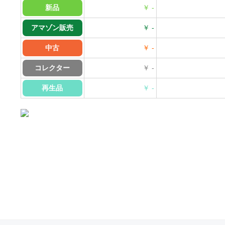
新品
￥ -
アマゾン販売
￥ -
中古
￥ -
コレクター
￥ -
再生品
￥ -