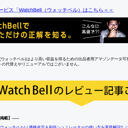
ビス「WatchBell（ウォッチベル）はこちら＜＜
Bell(ウォッチベル)はより高い収益を得るための出品者用アマゾンデータ
トの代替えやリニューアルではございません。
0掲載】-----
bell(ウォッチベル) / 価格改定＆利益シュミレーターの使い方を実践解説