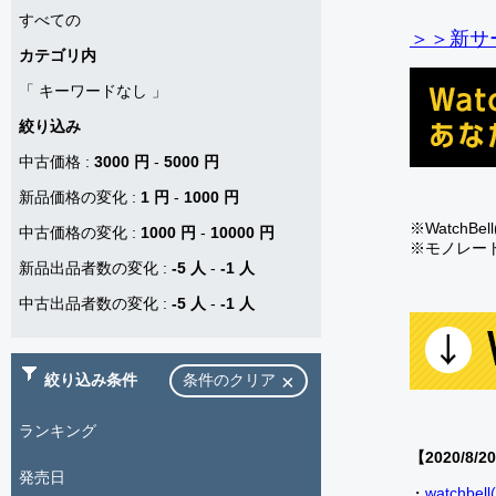
すべての
＞＞新サー
カテゴリ内
「
キーワードなし
」
絞り込み
中古価格
:
3000 円
-
5000 円
新品価格の変化
:
1 円
-
1000 円
※Watch
中古価格の変化
:
1000 円
-
10000 円
※モノレー
新品出品者数の変化
:
-5 人
-
-1 人
中古出品者数の変化
:
-5 人
-
-1 人
絞り込み条件
条件のクリア
ランキング
【2020/8/2
発売日
・
watch