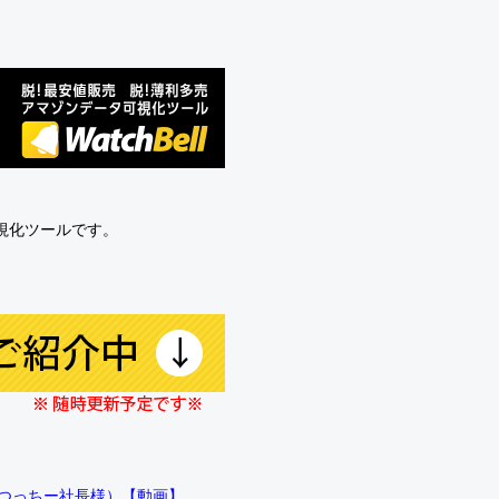
可視化ツールです。
!!（つっちー社長様）【動画】