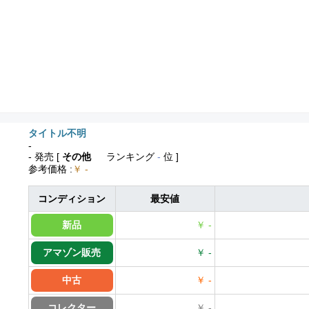
タイトル不明
-
- 発売
[
その他
ランキング
-
位 ]
参考価格
:
￥ -
コンディション
最安値
新品
￥ -
アマゾン販売
￥ -
中古
￥ -
コレクター
￥ -