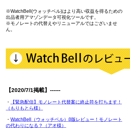
※WatchBell(ウォッチベル)はより高い収益を得るための
出品者用アマゾンデータ可視化ツールです。
※モノレートの代替えやリニューアルではございませ
ん。
【2020/7/1掲載】------
・
【緊急配信】モノレート代替案に終止符を打ちます！
（もりもとら様）
・
WatchBell（ウォッチベル）β版レビュー！モノレート
の代わりになる？（アオ様）