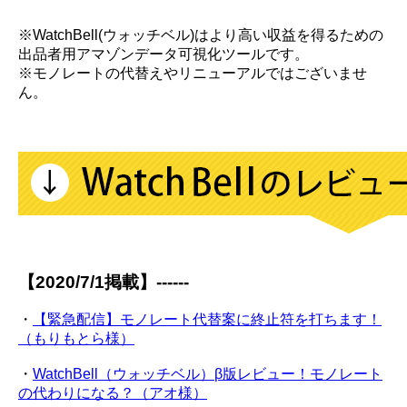
※WatchBell(ウォッチベル)はより高い収益を得るための
出品者用アマゾンデータ可視化ツールです。
※モノレートの代替えやリニューアルではございませ
ん。
【2020/7/1掲載】------
・
【緊急配信】モノレート代替案に終止符を打ちます！
（もりもとら様）
・
WatchBell（ウォッチベル）β版レビュー！モノレート
の代わりになる？（アオ様）