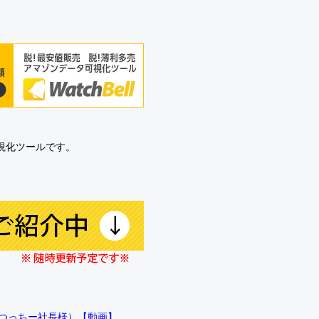
可視化ツールです。
!!（つっちー社長様）【動画】