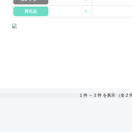
再生品
￥ -
1
件 ～
2
件 を表示 （全
2