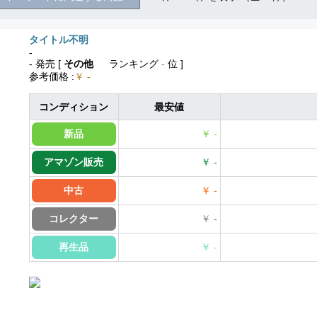
タイトル不明
-
- 発売
[
その他
ランキング
-
位 ]
参考価格
:
￥ -
コンディション
最安値
新品
￥ -
アマゾン販売
￥ -
中古
￥ -
コレクター
￥ -
再生品
￥ -