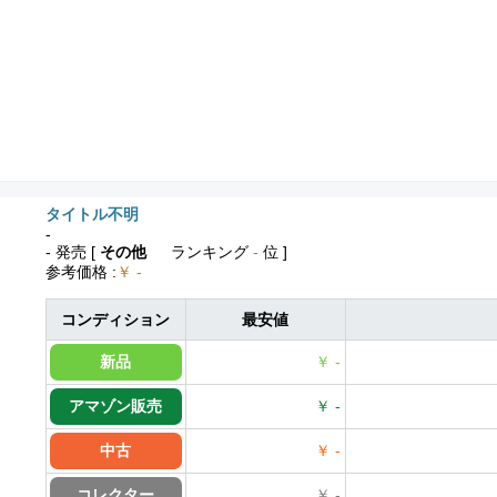
タイトル不明
-
- 発売
[
その他
ランキング
-
位 ]
参考価格
:
￥ -
コンディション
最安値
新品
￥ -
アマゾン販売
￥ -
中古
￥ -
コレクター
￥ -