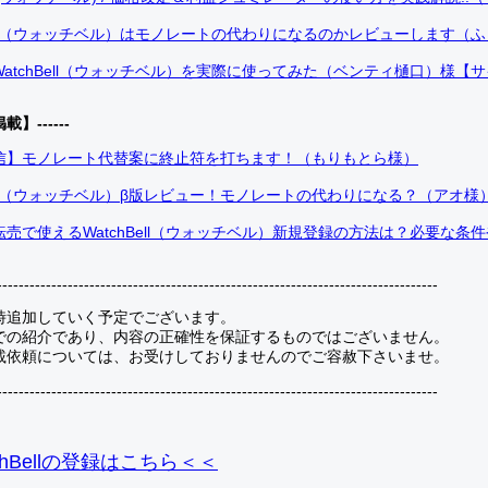
Bell（ウォッチベル）はモノレートの代わりになるのかレビューします（
atchBell（ウォッチベル）を実際に使ってみた（ベンティ樋口）様【
掲載】------
信】モノレート代替案に終止符を打ちます！（もりもとら様）
Bell（ウォッチベル）β版レビュー！モノレートの代わりになる？（アオ様
売で使えるWatchBell（ウォッチベル）新規登録の方法は？必要な条
---------------------------------------------------------------------------------
時追加していく予定でございます。
での紹介であり、内容の正確性を保証するものではございません。
載依頼については、お受けしておりませんのでご容赦下さいませ。
---------------------------------------------------------------------------------
hBellの登録
はこちら＜＜