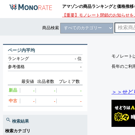
アマゾンの商品ランキングと価格推移
【重要】モノレート閉鎖のお知らせを
商品検索
ページ内平均
モノレートは
ランキング
-
位
長年のご利
参考価格
-
最安値
出品者数
プレミア数
新品
-
-
-
＞＞せど
中古
-
-
-
検索結果
検索カテゴリ