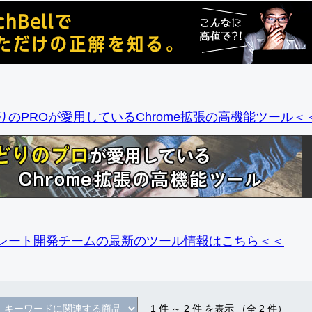
りのPROが愛用しているChrome拡張の高機能ツール＜
レート開発チームの最新のツール情報
はこちら＜＜
1
件 ～
2
件 を表示 （全
2
件）