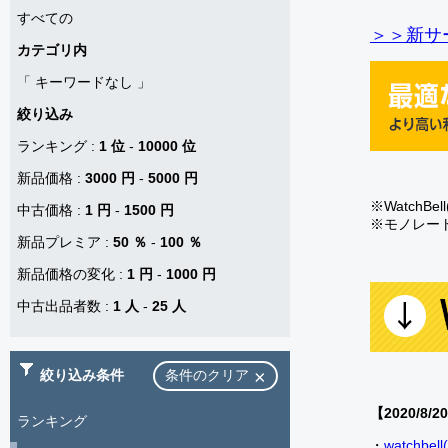
すべての
＞＞新サー
カテゴリ内
「
キーワードなし
」
絞り込み
ランキング
:
1 位
-
10000 位
新品価格
:
3000 円
-
5000 円
※Watch
中古価格
:
1 円
-
1500 円
※モノレー
新品プレミア
:
50 ％
-
100 ％
新品価格の変化
:
1 円
-
1000 円
中古出品者数
:
1 人
-
25 人
絞り込み条件
条件のクリア
【2020/8/2
ランキング
・
watch