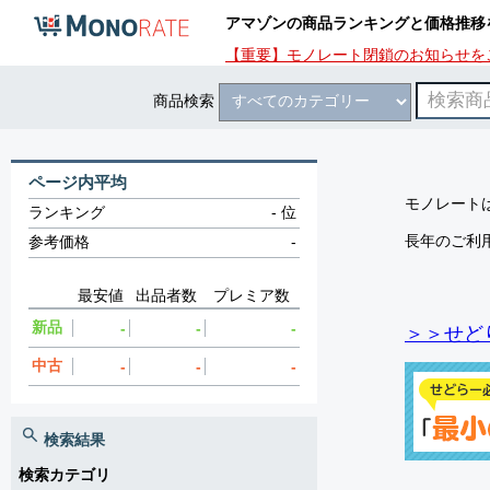
アマゾンの商品ランキングと価格推移
【重要】モノレート閉鎖のお知らせを
商品検索
ページ内平均
モノレートは
ランキング
-
位
長年のご利
参考価格
-
最安値
出品者数
プレミア数
新品
-
-
-
＞＞せど
中古
-
-
-
検索結果
検索カテゴリ