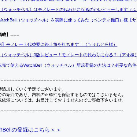
Bell（ウォッチベル）はモノレートの代わりになるのかレビューします（
atchBell（ウォッチベル）を実際に使ってみた（ベンティ樋口）様【
掲載】------
信】モノレート代替案に終止符を打ちます！（もりもとら様）
Bell（ウォッチベル）β版レビュー！モノレートの代わりになる？（アオ様
売で使えるWatchBell（ウォッチベル）新規登録の方法は？必要な条
---------------------------------------------------------------------------------
時追加していく予定でございます。
での紹介であり、内容の正確性を保証するものではございません。
載依頼については、お受けしておりませんのでご容赦下さいませ。
---------------------------------------------------------------------------------
hBellの登録
はこちら＜＜