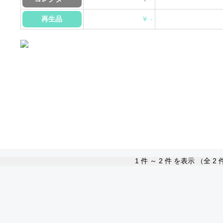
再生品
￥ -
1
件 ～
2
件 を表示 （全
2