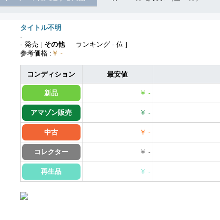
タイトル不明
-
- 発売
[
その他
ランキング
-
位 ]
参考価格
:
￥ -
コンディション
最安値
新品
￥ -
アマゾン販売
￥ -
中古
￥ -
コレクター
￥ -
再生品
￥ -