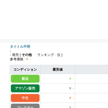
タイトル不明
-
- 発売
[
その他
ランキング
-
位 ]
参考価格
:
￥ -
コンディション
最安値
新品
￥ -
アマゾン販売
￥ -
中古
￥ -
コレクター
￥ -