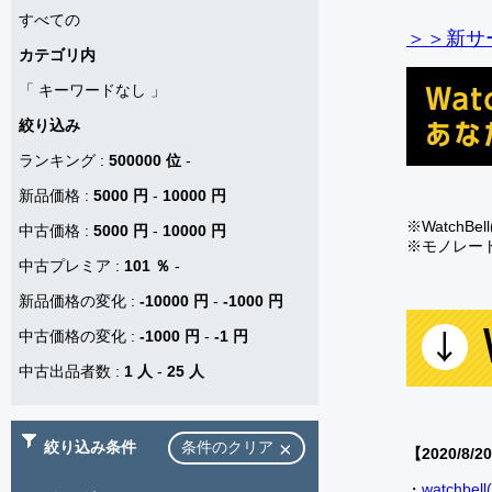
すべての
＞＞新サー
カテゴリ内
「
キーワードなし
」
絞り込み
ランキング
:
500000 位
-
新品価格
:
5000 円
-
10000 円
※Watch
中古価格
:
5000 円
-
10000 円
※モノレー
中古プレミア
:
101 ％
-
新品価格の変化
:
-10000 円
-
-1000 円
中古価格の変化
:
-1000 円
-
-1 円
中古出品者数
:
1 人
-
25 人
絞り込み条件
条件のクリア
【2020/8/2
・
watch