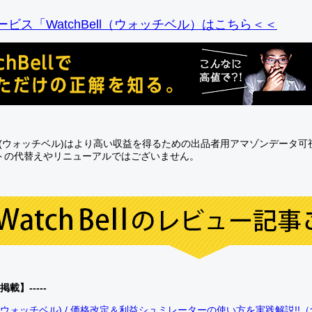
ビス「WatchBell（ウォッチベル）はこちら＜＜
Bell(ウォッチベル)はより高い収益を得るための出品者用アマゾンデータ
トの代替えやリニューアルではございません。
0掲載】-----
bell(ウォッチベル) / 価格改定＆利益シュミレーターの使い方を実践解説