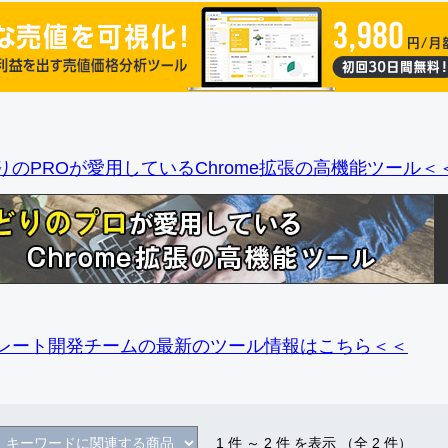
りのPROが愛用しているChrome拡張の高機能ツール＜
レート開発チームの最新のツール情報
はこちら＜＜
1
件 ～
2
件 を表示 （全
2
件）