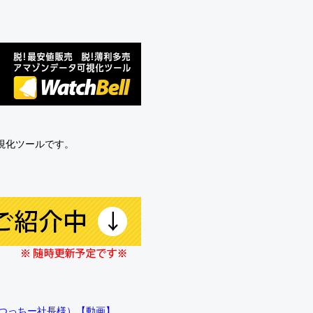
可視化ツールです。
!!（つっちー社長様）【動画】