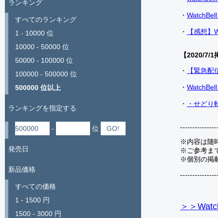
ランキング
・
Watch
すべてのランキング
・
【感想】W
1 - 10000 位
10000 - 50000 位
【2020/7/1
50000 - 100000 位
・
【緊急配
100000 - 500000 位
・
Watch
500000 位以上
・
・せどり転
ランキングを指定する
---------------
-
位
※内容は随
発売日
※ご参考ま
※個別の掲
新品価格
---------------
すべての価格
1 - 1500 円
＞＞Watc
1500 - 3000 円