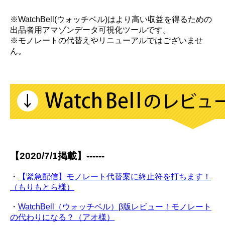
※WatchBell(ウォッチベル)はより高い収益を得るための
出品者用アマゾンデータ可視化ツールです。
※モノレートの代替えやリニューアルではございませ
ん。
【2020/7/1掲載】------
・
【緊急配信】モノレート代替案に終止符を打ちます！
（もりもとら様）
・
WatchBell（ウォッチベル）β版レビュー！モノレート
の代わりになる？（アオ様）