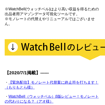
※WatchBell(ウォッチベル)はより高い収益を得るための
出品者用アマゾンデータ可視化ツールです。
※モノレートの代替えやリニューアルではございませ
ん。
【2020/7/1掲載】------
・
【緊急配信】モノレート代替案に終止符を打ちます！
（もりもとら様）
・
WatchBell（ウォッチベル）β版レビュー！モノレート
の代わりになる？（アオ様）