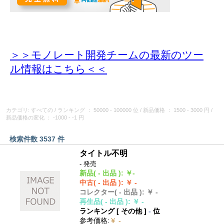
＞＞モノレート開発チームの最新のツー
ル情報
はこちら＜＜
カテゴリ: すべての
/
ランキング
： 50000 - 100000 位
/
新品価格
： 1500 - 3000 円
/
新品価格の変化
： -1000 - -1 円
検索件数 3537 件
タイトル不明
- 発売
新品
( - 出品 )
:
￥-
中古
( - 出品 )
:
￥ -
コレクター
( - 出品 )
:
￥ -
再生品
( - 出品 )
:
￥ -
ランキング [
その他
]
-
位
参考価格
:
￥ -