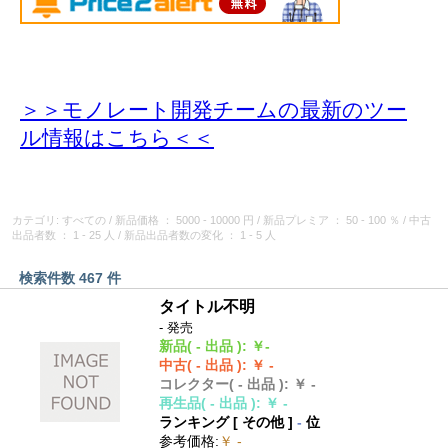
＞＞モノレート開発チームの最新のツー
ル情報
はこちら＜＜
カテゴリ: すべての
/
新品価格
： 5000 - 10000 円
/
新品プレミア
： 50 - 100 ％
/
中古
出品者数
： 1 - 25 人
/
新品出品者数の変化
： 1 - 5 人
検索件数 467 件
タイトル不明
- 発売
新品
( - 出品 )
:
￥-
中古
( - 出品 )
:
￥ -
コレクター
( - 出品 )
:
￥ -
再生品
( - 出品 )
:
￥ -
ランキング [
その他
]
-
位
参考価格
:
￥ -