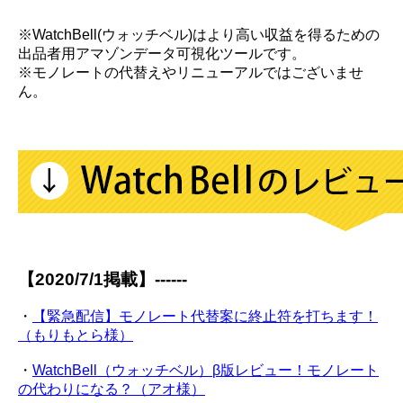
※WatchBell(ウォッチベル)はより高い収益を得るための
出品者用アマゾンデータ可視化ツールです。
※モノレートの代替えやリニューアルではございませ
ん。
【2020/7/1掲載】------
・
【緊急配信】モノレート代替案に終止符を打ちます！
（もりもとら様）
・
WatchBell（ウォッチベル）β版レビュー！モノレート
の代わりになる？（アオ様）