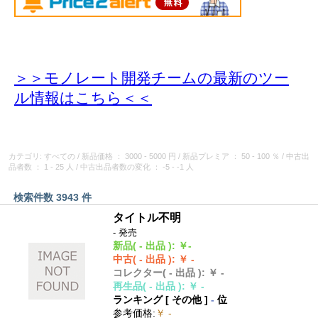
＞＞モノレート開発チームの最新のツー
ル情報
はこちら＜＜
カテゴリ: すべての
/
新品価格
： 3000 - 5000 円
/
新品プレミア
： 50 - 100 ％
/
中古出
品者数
： 1 - 25 人
/
中古出品者数の変化
： -5 - -1 人
検索件数 3943 件
タイトル不明
- 発売
新品
( - 出品 )
:
￥-
中古
( - 出品 )
:
￥ -
コレクター
( - 出品 )
:
￥ -
再生品
( - 出品 )
:
￥ -
ランキング [
その他
]
-
位
参考価格
:
￥ -