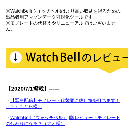
※WatchBell(ウォッチベル)はより高い収益を得るための
出品者用アマゾンデータ可視化ツールです。
※モノレートの代替えやリニューアルではございませ
ん。
【2020/7/1掲載】------
・
【緊急配信】モノレート代替案に終止符を打ちます！
（もりもとら様）
・
WatchBell（ウォッチベル）β版レビュー！モノレート
の代わりになる？（アオ様）